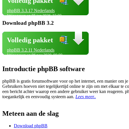
Volledig pakket
phpBB 3.3.17 Nederlands
Vrijgegeven op 05 jun 2026, 23:00
Download phpBB 3.2
Volledig pakket
phpBB 3.2.11 Nederlands
Vrijgegeven op 06 nov 2020, 00:00
Introductie phpBB software
phpBB is gratis forumsoftware voor op het internet, een manier om je
Gebruikers hoeven niet tegelijkertijd online te zijn om met elkaar t
een bericht achter waarop een andere gebruiker weer kan reageren. p
toegankelijk en eenvoudig systeem aan.
Lees meer..
Meteen aan de slag
Download phpBB