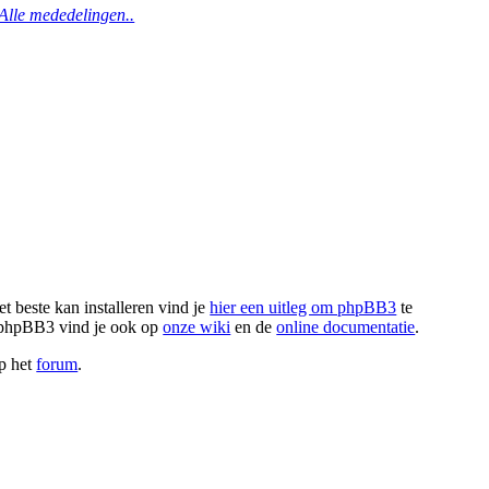
Alle mededelingen..
t beste kan installeren vind je
hier een uitleg om phpBB3
te
r phpBB3 vind je ook op
onze wiki
en de
online documentatie
.
op het
forum
.