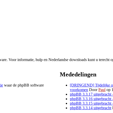
re. Voor informatie, hulp en Nederlandse downloads kunt u terecht o
Mededelingen
tie
waar de phpBB software
[DRINGEND] Tijdelijke opl
voorkomen
Door
Paul
op 1
phpBB 3.3.17 uitgebracht 
phpBB 3.3.16 uitgebracht 
phpBB 3.3.15 uitgebracht 
phpBB 3.3.14 uitgebracht