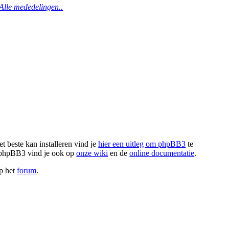
Alle mededelingen..
t beste kan installeren vind je
hier een uitleg om phpBB3
te
r phpBB3 vind je ook op
onze wiki
en de
online documentatie
.
op het
forum
.