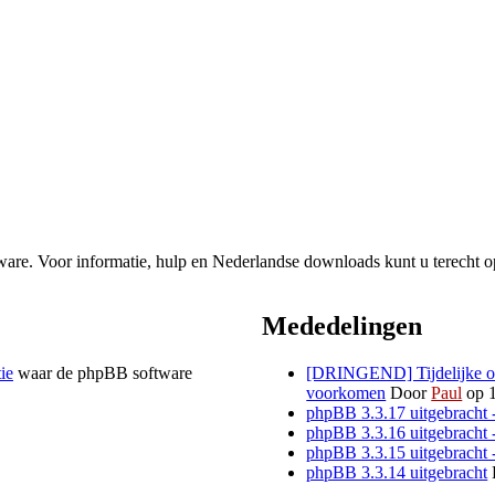
re. Voor informatie, hulp en Nederlandse downloads kunt u terecht o
Mededelingen
tie
waar de phpBB software
[DRINGEND] Tijdelijke opl
voorkomen
Door
Paul
op 1
phpBB 3.3.17 uitgebracht 
phpBB 3.3.16 uitgebracht 
phpBB 3.3.15 uitgebracht 
phpBB 3.3.14 uitgebracht