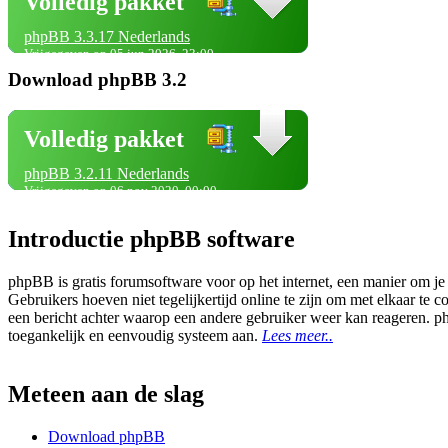
Volledig pakket
phpBB 3.3.17 Nederlands
Vrijgegeven op 05 jun 2026, 23:00
Download phpBB 3.2
Volledig pakket
phpBB 3.2.11 Nederlands
Vrijgegeven op 06 nov 2020, 00:00
Introductie phpBB software
phpBB is gratis forumsoftware voor op het internet, een manier om je
Gebruikers hoeven niet tegelijkertijd online te zijn om met elkaar t
een bericht achter waarop een andere gebruiker weer kan reageren. p
toegankelijk en eenvoudig systeem aan.
Lees meer..
Meteen aan de slag
Download phpBB