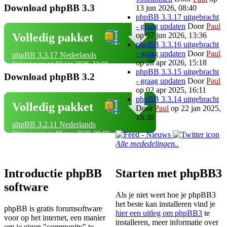
Download phpBB 3.3
13 jun 2026, 08:40
phpBB 3.3.17 uitgebracht
- graag updaten
Door
Paul
op 07 jun 2026, 13:36
Volledig pakket
phpBB 3.3.16 uitgebracht
- graag updaten
Door
Paul
phpBB 3.3.17 Nederlands
op 28 apr 2026, 15:18
Vrijgegeven op 05 jun 2026, 23:00
phpBB 3.3.15 uitgebracht
Download phpBB 3.2
- graag updaten
Door
Paul
op 02 apr 2025, 16:11
phpBB 3.3.14 uitgebracht
Volledig pakket
Door
Paul
op 22 jan 2025,
18:36
phpBB 3.2.11 Nederlands
Vrijgegeven op 06 nov 2020, 00:00
Alle mededelingen..
Introductie phpBB
Starten met phpBB3
software
Als je niet weet hoe je phpBB3
het beste kan installeren vind je
phpBB is gratis forumsoftware
hier een uitleg om phpBB3
te
voor op het internet, een manier
installeren, meer informatie over
om je eigen "community" te