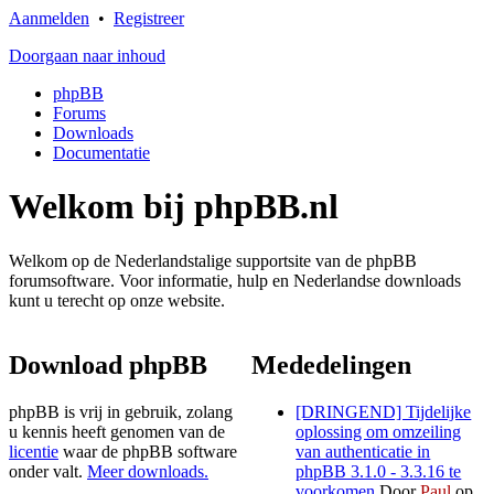
Aanmelden
•
Registreer
Doorgaan naar inhoud
phpBB
Forums
Downloads
Documentatie
Welkom bij phpBB.nl
Welkom op de Nederlandstalige supportsite van de phpBB
forumsoftware. Voor informatie, hulp en Nederlandse downloads
kunt u terecht op onze website.
Download phpBB
Mededelingen
phpBB is vrij in gebruik, zolang
[DRINGEND] Tijdelijke
u kennis heeft genomen van de
oplossing om omzeiling
licentie
waar de phpBB software
van authenticatie in
onder valt.
Meer downloads.
phpBB 3.1.0 - 3.3.16 te
voorkomen
Door
Paul
op