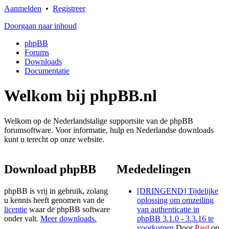
Aanmelden
•
Registreer
Doorgaan naar inhoud
phpBB
Forums
Downloads
Documentatie
Welkom bij phpBB.nl
Welkom op de Nederlandstalige supportsite van de phpBB
forumsoftware. Voor informatie, hulp en Nederlandse downloads
kunt u terecht op onze website.
Download phpBB
Mededelingen
phpBB is vrij in gebruik, zolang
[DRINGEND] Tijdelijke
u kennis heeft genomen van de
oplossing om omzeiling
licentie
waar de phpBB software
van authenticatie in
onder valt.
Meer downloads.
phpBB 3.1.0 - 3.3.16 te
voorkomen
Door
Paul
op