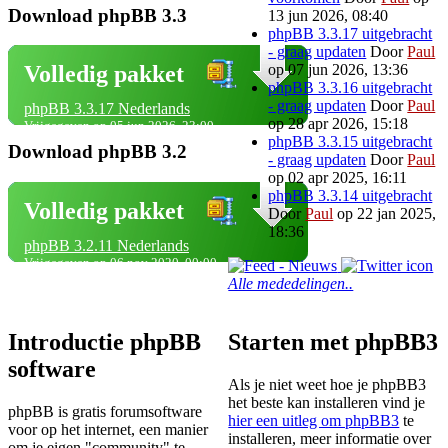
Download phpBB 3.3
13 jun 2026, 08:40
phpBB 3.3.17 uitgebracht
- graag updaten
Door
Paul
op 07 jun 2026, 13:36
Volledig pakket
phpBB 3.3.16 uitgebracht
- graag updaten
Door
Paul
phpBB 3.3.17 Nederlands
op 28 apr 2026, 15:18
Vrijgegeven op 05 jun 2026, 23:00
phpBB 3.3.15 uitgebracht
Download phpBB 3.2
- graag updaten
Door
Paul
op 02 apr 2025, 16:11
phpBB 3.3.14 uitgebracht
Volledig pakket
Door
Paul
op 22 jan 2025,
18:36
phpBB 3.2.11 Nederlands
Vrijgegeven op 06 nov 2020, 00:00
Alle mededelingen..
Introductie phpBB
Starten met phpBB3
software
Als je niet weet hoe je phpBB3
het beste kan installeren vind je
phpBB is gratis forumsoftware
hier een uitleg om phpBB3
te
voor op het internet, een manier
installeren, meer informatie over
om je eigen "community" te