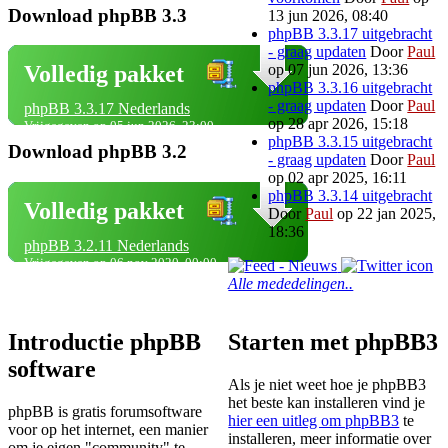
Download phpBB 3.3
13 jun 2026, 08:40
phpBB 3.3.17 uitgebracht
- graag updaten
Door
Paul
op 07 jun 2026, 13:36
Volledig pakket
phpBB 3.3.16 uitgebracht
- graag updaten
Door
Paul
phpBB 3.3.17 Nederlands
op 28 apr 2026, 15:18
Vrijgegeven op 05 jun 2026, 23:00
phpBB 3.3.15 uitgebracht
Download phpBB 3.2
- graag updaten
Door
Paul
op 02 apr 2025, 16:11
phpBB 3.3.14 uitgebracht
Volledig pakket
Door
Paul
op 22 jan 2025,
18:36
phpBB 3.2.11 Nederlands
Vrijgegeven op 06 nov 2020, 00:00
Alle mededelingen..
Introductie phpBB
Starten met phpBB3
software
Als je niet weet hoe je phpBB3
het beste kan installeren vind je
phpBB is gratis forumsoftware
hier een uitleg om phpBB3
te
voor op het internet, een manier
installeren, meer informatie over
om je eigen "community" te