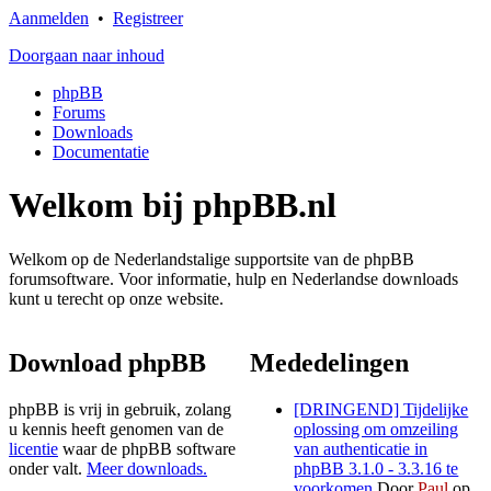
Aanmelden
•
Registreer
Doorgaan naar inhoud
phpBB
Forums
Downloads
Documentatie
Welkom bij phpBB.nl
Welkom op de Nederlandstalige supportsite van de phpBB
forumsoftware. Voor informatie, hulp en Nederlandse downloads
kunt u terecht op onze website.
Download phpBB
Mededelingen
phpBB is vrij in gebruik, zolang
[DRINGEND] Tijdelijke
u kennis heeft genomen van de
oplossing om omzeiling
licentie
waar de phpBB software
van authenticatie in
onder valt.
Meer downloads.
phpBB 3.1.0 - 3.3.16 te
voorkomen
Door
Paul
op