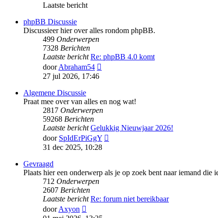
Laatste bericht
phpBB Discussie
Discussieer hier over alles rondom phpBB.
499
Onderwerpen
7328
Berichten
Laatste bericht
Re: phpBB 4.0 komt
Bekijk
door
Abraham54
laatste
27 jul 2026, 17:46
bericht
Algemene Discussie
Praat mee over van alles en nog wat!
2817
Onderwerpen
59268
Berichten
Laatste bericht
Gelukkig Nieuwjaar 2026!
Bekijk
door
SpIdErPiGgY
laatste
31 dec 2025, 10:28
bericht
Gevraagd
Plaats hier een onderwerp als je op zoek bent naar iemand die ie
712
Onderwerpen
2607
Berichten
Laatste bericht
Re: forum niet bereikbaar
Bekijk
door
Axyon
laatste