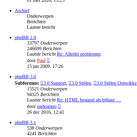
01 mei 2026, 13:25
bericht
Archief
Onderwerpen
Berichten
Laatste bericht
phpBB 2.0
33797
Onderwerpen
246699
Berichten
Laatste bericht
Re: Allerlei problemen
Bekijk
door
Paul
laatste
15 jan 2009, 17:26
bericht
phpBB 3.0
Subforums:
3.0 Support
,
3.0 Stijlen
,
3.0 Stijlen Ontwikke
15521
Onderwerpen
94325
Berichten
Laatste bericht
Re: HTML bestand als bijlage …
Bekijk
door
parkopino
laatste
26 dec 2016, 12:41
bericht
phpBB 3.1
538
Onderwerpen
4241
Berichten