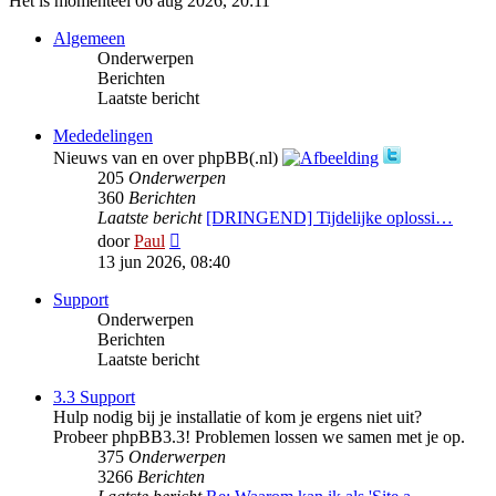
Het is momenteel 06 aug 2026, 20:11
Algemeen
Onderwerpen
Berichten
Laatste bericht
Mededelingen
Nieuws van en over phpBB(.nl)
205
Onderwerpen
360
Berichten
Laatste bericht
[DRINGEND] Tijdelijke oplossi…
Bekijk
door
Paul
laatste
13 jun 2026, 08:40
bericht
Support
Onderwerpen
Berichten
Laatste bericht
3.3 Support
Hulp nodig bij je installatie of kom je ergens niet uit?
Probeer phpBB3.3! Problemen lossen we samen met je op.
375
Onderwerpen
3266
Berichten