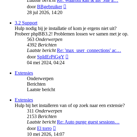
Laatste bericht
Re: Waarom kan ik als 'Site a…
Bekijk
door
BBgebruiker
laatste
28 jul 2026, 14:20
bericht
3.2 Support
Hulp nodig bij je installatie of kom je ergens niet uit?
Probeer phpBB3.2! Problemen lossen we samen met je op.
563
Onderwerpen
4392
Berichten
Laatste bericht
Re: 'max_user_connections' ac…
Bekijk
door
SpIdErPiGgY
laatste
04 mei 2024, 04:24
bericht
Extensies
Onderwerpen
Berichten
Laatste bericht
Extensies
Hulp bij het installeren van of op zoek naar een extensie?
311
Onderwerpen
2153
Berichten
Laatste bericht
Re: Auto purge guest sessions…
Bekijk
door
El torro
laatste
10 mei 2026, 14:07