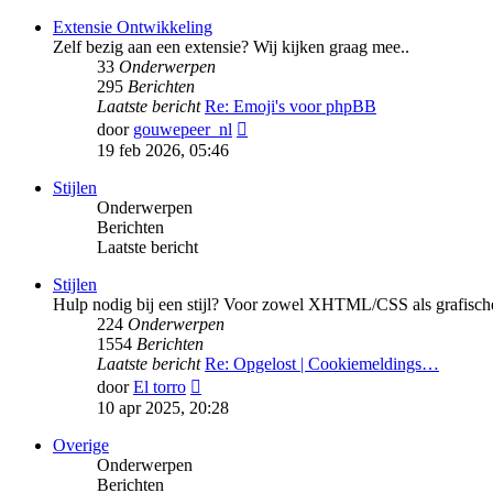
bericht
Extensie Ontwikkeling
Zelf bezig aan een extensie? Wij kijken graag mee..
33
Onderwerpen
295
Berichten
Laatste bericht
Re: Emoji's voor phpBB
Bekijk
door
gouwepeer_nl
laatste
19 feb 2026, 05:46
bericht
Stijlen
Onderwerpen
Berichten
Laatste bericht
Stijlen
Hulp nodig bij een stijl? Voor zowel XHTML/CSS als grafische
224
Onderwerpen
1554
Berichten
Laatste bericht
Re: Opgelost | Cookiemeldings…
Bekijk
door
El torro
laatste
10 apr 2025, 20:28
bericht
Overige
Onderwerpen
Berichten