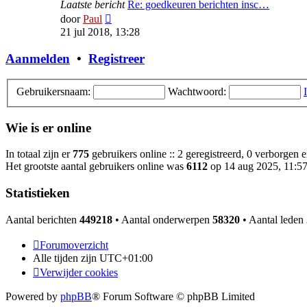
Laatste bericht
Re: goedkeuren berichten insc…
Bekijk
door
Paul
laatste
21 jul 2018, 13:28
bericht
Aanmelden
•
Registreer
Gebruikersnaam:
Wachtwoord:
Wie is er online
In totaal zijn er
775
gebruikers online :: 2 geregistreerd, 0 verborgen 
Het grootste aantal gebruikers online was
6112
op 14 aug 2025, 11:5
Statistieken
Aantal berichten
449218
• Aantal onderwerpen
58320
• Aantal leden
Forumoverzicht
Alle tijden zijn
UTC+01:00
Verwijder cookies
Powered by
phpBB
® Forum Software © phpBB Limited