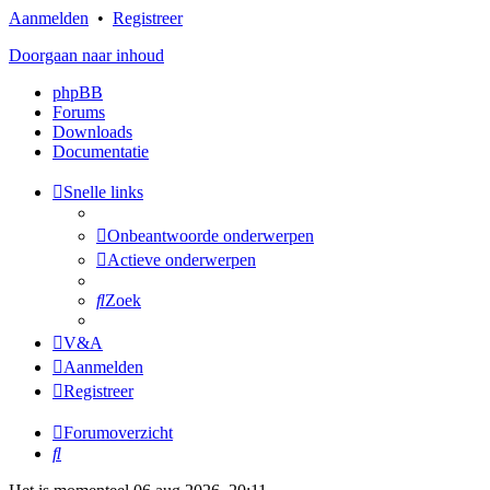
Aanmelden
•
Registreer
Doorgaan naar inhoud
phpBB
Forums
Downloads
Documentatie
Snelle links
Onbeantwoorde onderwerpen
Actieve onderwerpen
Zoek
V&A
Aanmelden
Registreer
Forumoverzicht
Zoek