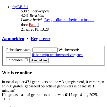
bericht
phpBB 3.1
538
Onderwerpen
4241
Berichten
Laatste bericht
Re: goedkeuren berichten insc…
Bekijk
door
Paul
laatste
21 jul 2018, 13:28
bericht
Aanmelden
•
Registreer
Gebruikersnaam:
Wachtwoord:
Ik ben mijn wachtwoord vergeten
|
Onthouden
Wie is er online
In totaal zijn er
471
gebruikers online :: 3 geregistreerd, 0 verborgen
en 468 gasten (gebaseerd op actieve gebruikers in de laatste 15
minuten)
Het grootste aantal gebruikers online was
6112
op 14 aug 2025,
11:57