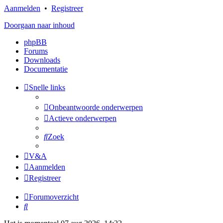
Aanmelden
•
Registreer
Doorgaan naar inhoud
phpBB
Forums
Downloads
Documentatie
Snelle links
Onbeantwoorde onderwerpen
Actieve onderwerpen
Zoek
V&A
Aanmelden
Registreer
Forumoverzicht
Zoek