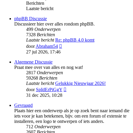
Berichten
Laatste bericht
phpBB Discussie
Discussieer hier over alles rondom phpBB.
499
Onderwerpen
7328
Berichten
Laatste bericht
Re: phpBB 4.0 komt
Bekijk
door
Abraham54
laatste
27 jul 2026, 17:46
bericht
Algemene Discussie
Praat mee over van alles en nog wat!
2817
Onderwerpen
59268
Berichten
Laatste bericht
Gelukkig Nieuwjaar 2026!
Bekijk
door
SpIdErPiGgY
laatste
31 dec 2025, 10:28
bericht
Gevraagd
Plaats hier een onderwerp als je op zoek bent naar iemand die
iets voor je kan betekenen, bijv. om een forum of extensie te
installeren, een logo te ontwerpen of iets anders.
712
Onderwerpen
2607
Berichten