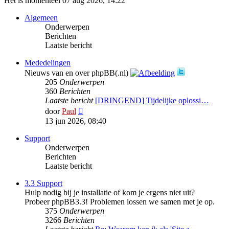
Het is momenteel 07 aug 2026, 14:22
Algemeen
Onderwerpen
Berichten
Laatste bericht
Mededelingen
Nieuws van en over phpBB(.nl)
205
Onderwerpen
360
Berichten
Laatste bericht
[DRINGEND] Tijdelijke oplossi…
Bekijk
door
Paul
laatste
13 jun 2026, 08:40
bericht
Support
Onderwerpen
Berichten
Laatste bericht
3.3 Support
Hulp nodig bij je installatie of kom je ergens niet uit?
Probeer phpBB3.3! Problemen lossen we samen met je op.
375
Onderwerpen
3266
Berichten