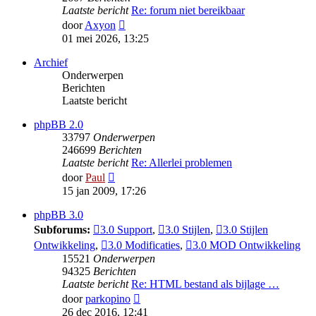
Laatste bericht
Re: forum niet bereikbaar
Bekijk
door
Axyon
laatste
01 mei 2026, 13:25
bericht
Archief
Onderwerpen
Berichten
Laatste bericht
phpBB 2.0
33797
Onderwerpen
246699
Berichten
Laatste bericht
Re: Allerlei problemen
Bekijk
door
Paul
laatste
15 jan 2009, 17:26
bericht
phpBB 3.0
Subforums:
3.0 Support
,
3.0 Stijlen
,
3.0 Stijlen
Ontwikkeling
,
3.0 Modificaties
,
3.0 MOD Ontwikkeling
15521
Onderwerpen
94325
Berichten
Laatste bericht
Re: HTML bestand als bijlage …
Bekijk
door
parkopino
laatste
26 dec 2016, 12:41