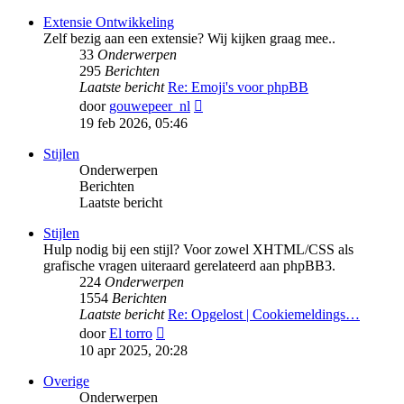
bericht
Extensie Ontwikkeling
Zelf bezig aan een extensie? Wij kijken graag mee..
33
Onderwerpen
295
Berichten
Laatste bericht
Re: Emoji's voor phpBB
Bekijk
door
gouwepeer_nl
laatste
19 feb 2026, 05:46
bericht
Stijlen
Onderwerpen
Berichten
Laatste bericht
Stijlen
Hulp nodig bij een stijl? Voor zowel XHTML/CSS als
grafische vragen uiteraard gerelateerd aan phpBB3.
224
Onderwerpen
1554
Berichten
Laatste bericht
Re: Opgelost | Cookiemeldings…
Bekijk
door
El torro
laatste
10 apr 2025, 20:28
bericht
Overige
Onderwerpen