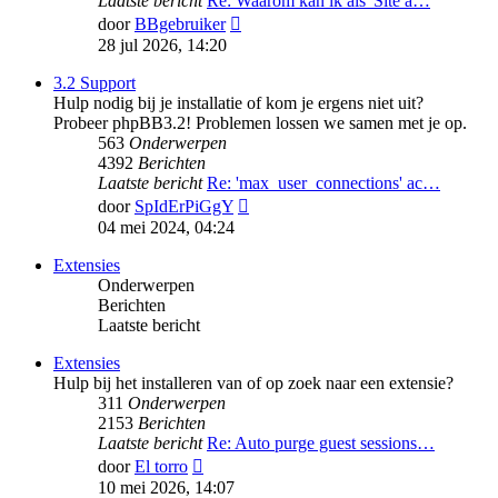
Laatste bericht
Re: Waarom kan ik als 'Site a…
Bekijk
door
BBgebruiker
laatste
28 jul 2026, 14:20
bericht
3.2 Support
Hulp nodig bij je installatie of kom je ergens niet uit?
Probeer phpBB3.2! Problemen lossen we samen met je op.
563
Onderwerpen
4392
Berichten
Laatste bericht
Re: 'max_user_connections' ac…
Bekijk
door
SpIdErPiGgY
laatste
04 mei 2024, 04:24
bericht
Extensies
Onderwerpen
Berichten
Laatste bericht
Extensies
Hulp bij het installeren van of op zoek naar een extensie?
311
Onderwerpen
2153
Berichten
Laatste bericht
Re: Auto purge guest sessions…
Bekijk
door
El torro
laatste
10 mei 2026, 14:07