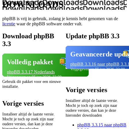
DOWNLOADS
phpBB is vrij in gebruik, zolang je kennis hebt genomen van de
licentie
waar de phpBB software onder valt.
Download phpBB
Update phpBB 3.3
3.3
Geavanceerde upda
Volledig pakket
phpBB 3.3.16 naar phpBB 3.3.
Vrijgegeven op 05 jun 2026, 23:00
phpBB 3.3.17 Nederlands
Vrijgegeven op 05 jun 2026, 23:00
Gebruik dit pakket voor een nieuwe
installatie.
Vorige versies
Installeer altijd de laatste versie.
Vorige versies
Mocht je toch op zoek zijn naar
oudere versies, dan kan je deze
Installeer altijd de laatste versie.
hieronder downloaden
Mocht je toch op zoek zijn naar
oudere versies, dan kan je deze
phpBB 3.3.15 naar phpBB
hieronder downloaden