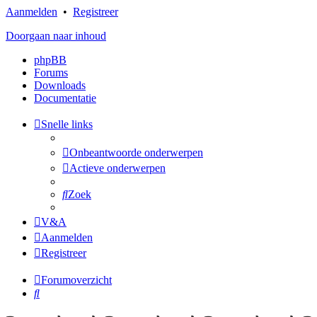
Aanmelden
•
Registreer
Doorgaan naar inhoud
phpBB
Forums
Downloads
Documentatie
Snelle links
Onbeantwoorde onderwerpen
Actieve onderwerpen
Zoek
V&A
Aanmelden
Registreer
Forumoverzicht
Zoek