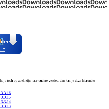
ater
.17
ocht je toch op zoek zijn naar oudere versies, dan kan je deze hieronder
 3.3.16
 3.3.15
 3.3.14
 3.3.13