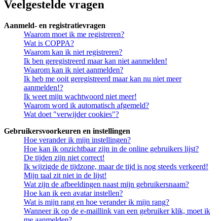
Veelgestelde vragen
Aanmeld- en registratievragen
Waarom moet ik me registreren?
Wat is COPPA?
Waarom kan ik niet registreren?
Ik ben geregistreerd maar kan niet aanmelden!
Waarom kan ik niet aanmelden?
Ik heb me ooit geregistreerd maar kan nu niet meer
aanmelden!?
Ik weet mijn wachtwoord niet meer!
Waarom word ik automatisch afgemeld?
Wat doet "verwijder cookies"?
Gebruikersvoorkeuren en instellingen
Hoe verander ik mijn instellingen?
Hoe kan ik onzichtbaar zijn in de online gebruikers lijst?
De tijden zijn niet correct!
Ik wijzigde de tijdzone, maar de tijd is nog steeds verkeerd!
Mijn taal zit niet in de lijst!
Wat zijn de afbeeldingen naast mijn gebruikersnaam?
Hoe kan ik een avatar instellen?
Wat is mijn rang en hoe verander ik mijn rang?
Wanneer ik op de e-maillink van een gebruiker klik, moet ik
me aanmelden?