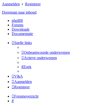
Aanmelden
•
Registreer
Doorgaan naar inhoud
phpBB
Forums
Downloads
Documentatie
Snelle links
Onbeantwoorde onderwerpen
Actieve onderwerpen
Zoek
V&A
Aanmelden
Registreer
Forumoverzicht
Zoek