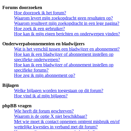
Forums doorzoeken
Hoe doorzoek ik het forum?
Waarom levert mijn zoekopdracht geen resultaten op?
Waarom resulteert mijn zoekopdracht in een lege pagina?
Hoe zoek ik een gebruiker?
Hoe kan ik mijn eigen berichten en onderwerpen vinden?
Onderwerpabonnementen en bladwijzers
Wat is het verschil tussen een bladwijzer en abonnement?
Hoe kan ik een bladwijzer of abonnement instellen op
specifieke onderwerpen?
Hoe kan ik een bladwijzer of abonnement instellen op
specifieke forums?
Hoe zeg ik mijn abonnement op?
Bijlagen
Welke bijlagen worden toegestaan op dit forum?
Hoe vind ik al mijn bijlagen?
phpBB vragen
Wie heeft dit forum geschreven?
Waarom is de optie X niet beschikbaar?
Met wie moet ik contact opnemen omtrent misbruik en/of
wettelijke kwesties in verband met dit forum?