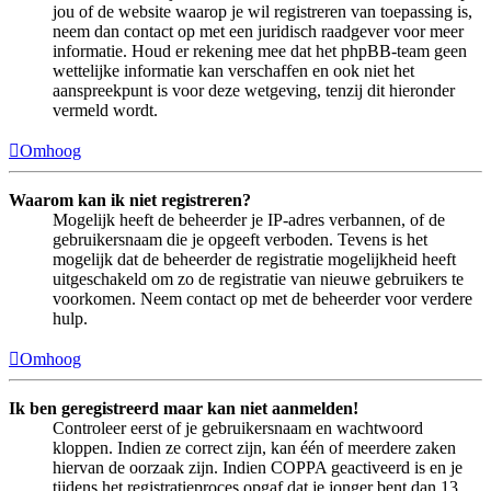
jou of de website waarop je wil registreren van toepassing is,
neem dan contact op met een juridisch raadgever voor meer
informatie. Houd er rekening mee dat het phpBB-team geen
wettelijke informatie kan verschaffen en ook niet het
aanspreekpunt is voor deze wetgeving, tenzij dit hieronder
vermeld wordt.
Omhoog
Waarom kan ik niet registreren?
Mogelijk heeft de beheerder je IP-adres verbannen, of de
gebruikersnaam die je opgeeft verboden. Tevens is het
mogelijk dat de beheerder de registratie mogelijkheid heeft
uitgeschakeld om zo de registratie van nieuwe gebruikers te
voorkomen. Neem contact op met de beheerder voor verdere
hulp.
Omhoog
Ik ben geregistreerd maar kan niet aanmelden!
Controleer eerst of je gebruikersnaam en wachtwoord
kloppen. Indien ze correct zijn, kan één of meerdere zaken
hiervan de oorzaak zijn. Indien COPPA geactiveerd is en je
tijdens het registratieproces opgaf dat je jonger bent dan 13