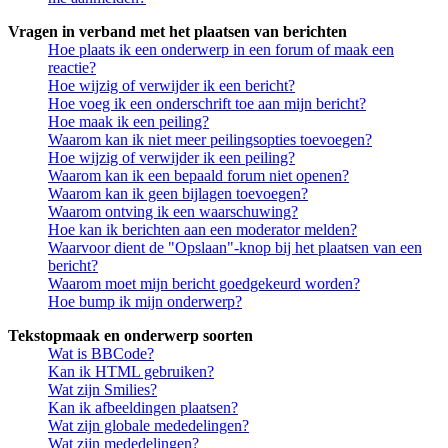
Vragen in verband met het plaatsen van berichten
Hoe plaats ik een onderwerp in een forum of maak een
reactie?
Hoe wijzig of verwijder ik een bericht?
Hoe voeg ik een onderschrift toe aan mijn bericht?
Hoe maak ik een peiling?
Waarom kan ik niet meer peilingsopties toevoegen?
Hoe wijzig of verwijder ik een peiling?
Waarom kan ik een bepaald forum niet openen?
Waarom kan ik geen bijlagen toevoegen?
Waarom ontving ik een waarschuwing?
Hoe kan ik berichten aan een moderator melden?
Waarvoor dient de "Opslaan"-knop bij het plaatsen van een
bericht?
Waarom moet mijn bericht goedgekeurd worden?
Hoe bump ik mijn onderwerp?
Tekstopmaak en onderwerp soorten
Wat is BBCode?
Kan ik HTML gebruiken?
Wat zijn Smilies?
Kan ik afbeeldingen plaatsen?
Wat zijn globale mededelingen?
Wat zijn mededelingen?