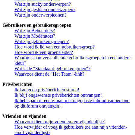
Wat zijn sticky onderwerpen?
Wat zijn gesloten onderwerpen?
Wat zijn onderwerpiconen?
Gebruikers en gebruikersgroepen
Wat zijn Beheerders?
Wat zijn Moderators?
Wat zijn gebruikersgroepen?
Hoe word ik lid van een gebruikersgroep?
Hoe word ik een groepsleider?
Waarom staan verschillende gebruikersgroepen in een andere
kleur?
Wat is de "Standaard gebruikersgroep"?
Waarvoor dient de "Het Team"-link?
Privéberichten
Ik kan geen privéberichten sturen!
Ik blijf ongewenste privéberichten ontvangen!
Ik heb spam of een e-mail met ongepaste inhoud van iemand
op dit forum ontvangen!
Vrienden en vijanden
Waarvoor dient mijn vrienden- en vijandenlijst?
Hoe verwijder of voeg ik gebruikers toe aan mijn vrienden-
en/of vijandenlijst?