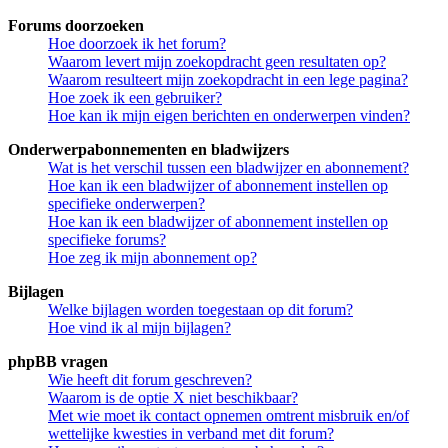
Forums doorzoeken
Hoe doorzoek ik het forum?
Waarom levert mijn zoekopdracht geen resultaten op?
Waarom resulteert mijn zoekopdracht in een lege pagina?
Hoe zoek ik een gebruiker?
Hoe kan ik mijn eigen berichten en onderwerpen vinden?
Onderwerpabonnementen en bladwijzers
Wat is het verschil tussen een bladwijzer en abonnement?
Hoe kan ik een bladwijzer of abonnement instellen op
specifieke onderwerpen?
Hoe kan ik een bladwijzer of abonnement instellen op
specifieke forums?
Hoe zeg ik mijn abonnement op?
Bijlagen
Welke bijlagen worden toegestaan op dit forum?
Hoe vind ik al mijn bijlagen?
phpBB vragen
Wie heeft dit forum geschreven?
Waarom is de optie X niet beschikbaar?
Met wie moet ik contact opnemen omtrent misbruik en/of
wettelijke kwesties in verband met dit forum?