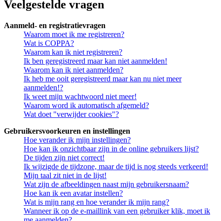
Veelgestelde vragen
Aanmeld- en registratievragen
Waarom moet ik me registreren?
Wat is COPPA?
Waarom kan ik niet registreren?
Ik ben geregistreerd maar kan niet aanmelden!
Waarom kan ik niet aanmelden?
Ik heb me ooit geregistreerd maar kan nu niet meer
aanmelden!?
Ik weet mijn wachtwoord niet meer!
Waarom word ik automatisch afgemeld?
Wat doet "verwijder cookies"?
Gebruikersvoorkeuren en instellingen
Hoe verander ik mijn instellingen?
Hoe kan ik onzichtbaar zijn in de online gebruikers lijst?
De tijden zijn niet correct!
Ik wijzigde de tijdzone, maar de tijd is nog steeds verkeerd!
Mijn taal zit niet in de lijst!
Wat zijn de afbeeldingen naast mijn gebruikersnaam?
Hoe kan ik een avatar instellen?
Wat is mijn rang en hoe verander ik mijn rang?
Wanneer ik op de e-maillink van een gebruiker klik, moet ik
me aanmelden?