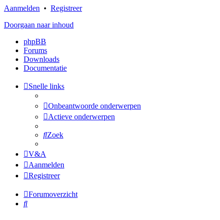
Aanmelden
•
Registreer
Doorgaan naar inhoud
phpBB
Forums
Downloads
Documentatie
Snelle links
Onbeantwoorde onderwerpen
Actieve onderwerpen
Zoek
V&A
Aanmelden
Registreer
Forumoverzicht
Zoek