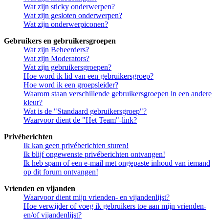
Wat zijn sticky onderwerpen?
Wat zijn gesloten onderwerpen?
Wat zijn onderwerpiconen?
Gebruikers en gebruikersgroepen
Wat zijn Beheerders?
Wat zijn Moderators?
Wat zijn gebruikersgroepen?
Hoe word ik lid van een gebruikersgroep?
Hoe word ik een groepsleider?
Waarom staan verschillende gebruikersgroepen in een andere
kleur?
Wat is de "Standaard gebruikersgroep"?
Waarvoor dient de "Het Team"-link?
Privéberichten
Ik kan geen privéberichten sturen!
Ik blijf ongewenste privéberichten ontvangen!
Ik heb spam of een e-mail met ongepaste inhoud van iemand
op dit forum ontvangen!
Vrienden en vijanden
Waarvoor dient mijn vrienden- en vijandenlijst?
Hoe verwijder of voeg ik gebruikers toe aan mijn vrienden-
en/of vijandenlijst?