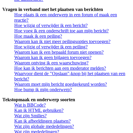
Vragen in verband met het plaatsen van berichten
Hoe plaats ik een onderwerp in een forum of maak een
reactie?
Hoe wijzig of verwijder ik een bericht?
Hoe voeg ik een onderschrift toe aan mijn bericht?
Hoe maak ik een peiling?
Waarom kan ik niet meer peilingsopties toevoegen?
Hoe wijzig of verwijder ik een peiling?
Waarom kan ik een bepaald forum niet openen?
Waarom kan ik geen bijlagen toevoegen?
Waarom ontving ik een waarschuwing?
Hoe kan ik berichten aan een moderator melden?
Waarvoor dient de "Opslaan"-knop bij het plaatsen van een
bericht?
Waarom moet mijn bericht goedgekeurd worden?
Hoe bump ik mijn onderwerp?
Tekstopmaak en onderwerp soorten
Wat is BBCode?
Kan ik HTML gebruiken?
Wat zijn Smilies?
Kan ik afbeeldingen plaatsen?
Wat zijn globale mededelingen?
Wat zijn mededelingen?