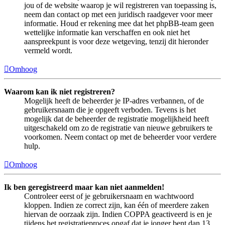
jou of de website waarop je wil registreren van toepassing is,
neem dan contact op met een juridisch raadgever voor meer
informatie. Houd er rekening mee dat het phpBB-team geen
wettelijke informatie kan verschaffen en ook niet het
aanspreekpunt is voor deze wetgeving, tenzij dit hieronder
vermeld wordt.
Omhoog
Waarom kan ik niet registreren?
Mogelijk heeft de beheerder je IP-adres verbannen, of de
gebruikersnaam die je opgeeft verboden. Tevens is het
mogelijk dat de beheerder de registratie mogelijkheid heeft
uitgeschakeld om zo de registratie van nieuwe gebruikers te
voorkomen. Neem contact op met de beheerder voor verdere
hulp.
Omhoog
Ik ben geregistreerd maar kan niet aanmelden!
Controleer eerst of je gebruikersnaam en wachtwoord
kloppen. Indien ze correct zijn, kan één of meerdere zaken
hiervan de oorzaak zijn. Indien COPPA geactiveerd is en je
tijdens het registratieproces opgaf dat je jonger bent dan 13