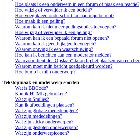
Hoe plaats ik een onderwerp in een forum of maak een reactie?
Hoe wijzig of verwijder ik een bericht?
Hoe voeg ik een onderschrift toe aan mijn bericht?
Hoe maak ik een peiling?
Waarom kan ik niet meer peilingsopties toevoegen?
Hoe wijzig of verwijder ik een peiling?
Waarom kan ik een bepaald forum niet openen?
Waarom kan ik geen bijlagen toevoegen?
Waarom ontving ik een waarschuwing?
Hoe kan ik berichten aan een moderator melden?
Waarvoor dient de "Opslaan"-knop bij het plaatsen van een ber
Waarom moet mijn bericht goedgekeurd worden?
Hoe bump ik mijn onderwerp?
Tekstopmaak en onderwerp soorten
Wat is BBCode?
Kan ik HTML gebruiken?
Wat zijn Smilies?
Kan ik afbeeldingen plaatsen?
Wat zijn globale mededelingen?
Wat zijn mededelingen?
Wat zijn sticky onderwerpen?
Wat zijn gesloten onderwerpen?
Wat zijn onderwerpiconen?