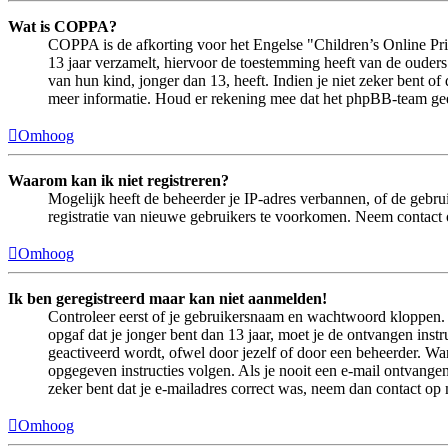
Wat is COPPA?
COPPA is de afkorting voor het Engelse "Children’s Online Priv
13 jaar verzamelt, hiervoor de toestemming heeft van de ouder
van hun kind, jonger dan 13, heeft. Indien je niet zeker bent of
meer informatie. Houd er rekening mee dat het phpBB-team geen 
Omhoog
Waarom kan ik niet registreren?
Mogelijk heeft de beheerder je IP-adres verbannen, of de gebru
registratie van nieuwe gebruikers te voorkomen. Neem contact 
Omhoog
Ik ben geregistreerd maar kan niet aanmelden!
Controleer eerst of je gebruikersnaam en wachtwoord kloppen. In
opgaf dat je jonger bent dan 13 jaar, moet je de ontvangen ins
geactiveerd wordt, ofwel door jezelf of door een beheerder. Wan
opgegeven instructies volgen. Als je nooit een e-mail ontvangen
zeker bent dat je e-mailadres correct was, neem dan contact op
Omhoog