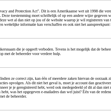
acy and Protection Act". Dit is een Amerikaanse wet uit 1998 die vere
s. Deze toestemming moet schriftelijk of op een andere wijze gegeven 
 deze wet al dan niet op jou of de website waarop je wil registreren va
wettelijke informatie kan verschaffen en ook niet het aanspreekpunt i
ikersnaam die je opgeeft verboden. Tevens is het mogelijk dat de beheer
op met de beheerder voor verdere hulp.
dien ze correct zijn, kan één of meerdere zaken hiervan de oorzaak zij
tructies opvolgen. Als dit niet het geval is, moet je account dan geact
neer je je geregistreerd hebt, werd ook medegedeeld of dit al dan niet n
 hebt, was het opgegeven e-mailadres dan wel juist? Één van de redenen 
 met de beheerder.