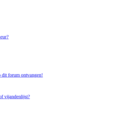
leur?
 dit forum ontvangen!
f vijandenlijst?