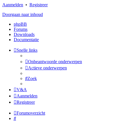
Aanmelden
•
Registreer
Doorgaan naar inhoud
phpBB
Forums
Downloads
Documentatie
Snelle links
Onbeantwoorde onderwerpen
Actieve onderwerpen
Zoek
V&A
Aanmelden
Registreer
Forumoverzicht
Zoek