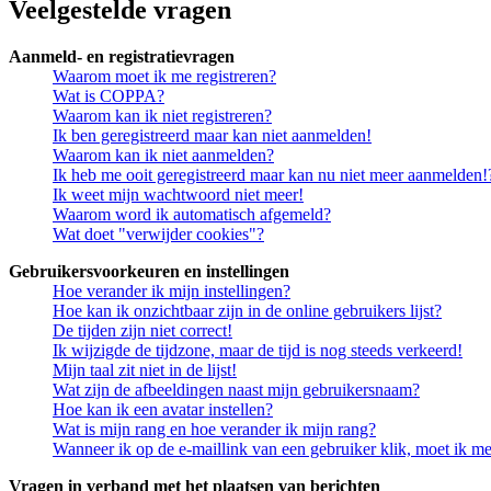
Veelgestelde vragen
Aanmeld- en registratievragen
Waarom moet ik me registreren?
Wat is COPPA?
Waarom kan ik niet registreren?
Ik ben geregistreerd maar kan niet aanmelden!
Waarom kan ik niet aanmelden?
Ik heb me ooit geregistreerd maar kan nu niet meer aanmelden!
Ik weet mijn wachtwoord niet meer!
Waarom word ik automatisch afgemeld?
Wat doet "verwijder cookies"?
Gebruikersvoorkeuren en instellingen
Hoe verander ik mijn instellingen?
Hoe kan ik onzichtbaar zijn in de online gebruikers lijst?
De tijden zijn niet correct!
Ik wijzigde de tijdzone, maar de tijd is nog steeds verkeerd!
Mijn taal zit niet in de lijst!
Wat zijn de afbeeldingen naast mijn gebruikersnaam?
Hoe kan ik een avatar instellen?
Wat is mijn rang en hoe verander ik mijn rang?
Wanneer ik op de e-maillink van een gebruiker klik, moet ik 
Vragen in verband met het plaatsen van berichten