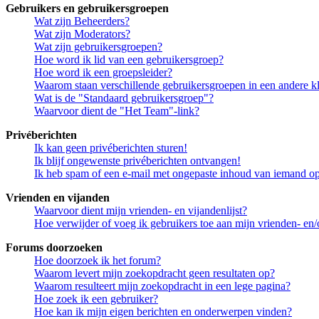
Gebruikers en gebruikersgroepen
Wat zijn Beheerders?
Wat zijn Moderators?
Wat zijn gebruikersgroepen?
Hoe word ik lid van een gebruikersgroep?
Hoe word ik een groepsleider?
Waarom staan verschillende gebruikersgroepen in een andere k
Wat is de "Standaard gebruikersgroep"?
Waarvoor dient de "Het Team"-link?
Privéberichten
Ik kan geen privéberichten sturen!
Ik blijf ongewenste privéberichten ontvangen!
Ik heb spam of een e-mail met ongepaste inhoud van iemand op
Vrienden en vijanden
Waarvoor dient mijn vrienden- en vijandenlijst?
Hoe verwijder of voeg ik gebruikers toe aan mijn vrienden- en/o
Forums doorzoeken
Hoe doorzoek ik het forum?
Waarom levert mijn zoekopdracht geen resultaten op?
Waarom resulteert mijn zoekopdracht in een lege pagina?
Hoe zoek ik een gebruiker?
Hoe kan ik mijn eigen berichten en onderwerpen vinden?