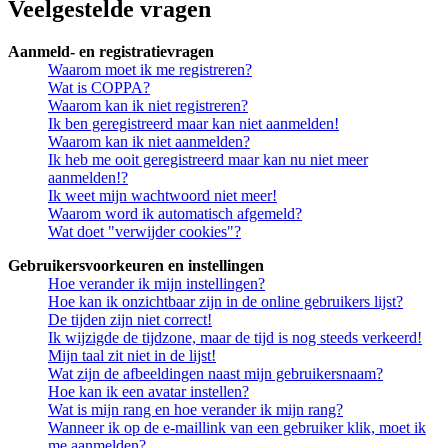
Veelgestelde vragen
Aanmeld- en registratievragen
Waarom moet ik me registreren?
Wat is COPPA?
Waarom kan ik niet registreren?
Ik ben geregistreerd maar kan niet aanmelden!
Waarom kan ik niet aanmelden?
Ik heb me ooit geregistreerd maar kan nu niet meer
aanmelden!?
Ik weet mijn wachtwoord niet meer!
Waarom word ik automatisch afgemeld?
Wat doet "verwijder cookies"?
Gebruikersvoorkeuren en instellingen
Hoe verander ik mijn instellingen?
Hoe kan ik onzichtbaar zijn in de online gebruikers lijst?
De tijden zijn niet correct!
Ik wijzigde de tijdzone, maar de tijd is nog steeds verkeerd!
Mijn taal zit niet in de lijst!
Wat zijn de afbeeldingen naast mijn gebruikersnaam?
Hoe kan ik een avatar instellen?
Wat is mijn rang en hoe verander ik mijn rang?
Wanneer ik op de e-maillink van een gebruiker klik, moet ik
me aanmelden?