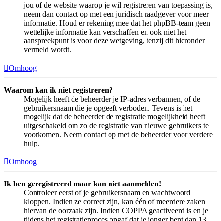
jou of de website waarop je wil registreren van toepassing is,
neem dan contact op met een juridisch raadgever voor meer
informatie. Houd er rekening mee dat het phpBB-team geen
wettelijke informatie kan verschaffen en ook niet het
aanspreekpunt is voor deze wetgeving, tenzij dit hieronder
vermeld wordt.
Omhoog
Waarom kan ik niet registreren?
Mogelijk heeft de beheerder je IP-adres verbannen, of de
gebruikersnaam die je opgeeft verboden. Tevens is het
mogelijk dat de beheerder de registratie mogelijkheid heeft
uitgeschakeld om zo de registratie van nieuwe gebruikers te
voorkomen. Neem contact op met de beheerder voor verdere
hulp.
Omhoog
Ik ben geregistreerd maar kan niet aanmelden!
Controleer eerst of je gebruikersnaam en wachtwoord
kloppen. Indien ze correct zijn, kan één of meerdere zaken
hiervan de oorzaak zijn. Indien COPPA geactiveerd is en je
tijdens het registratieproces opgaf dat je jonger bent dan 13