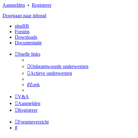
Aanmelden
•
Registreer
Doorgaan naar inhoud
phpBB
Forums
Downloads
Documentatie
Snelle links
Onbeantwoorde onderwerpen
Actieve onderwerpen
Zoek
V&A
Aanmelden
Registreer
Forumoverzicht
Zoek