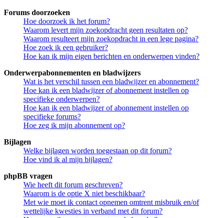
Forums doorzoeken
Hoe doorzoek ik het forum?
Waarom levert mijn zoekopdracht geen resultaten op?
Waarom resulteert mijn zoekopdracht in een lege pagina?
Hoe zoek ik een gebruiker?
Hoe kan ik mijn eigen berichten en onderwerpen vinden?
Onderwerpabonnementen en bladwijzers
Wat is het verschil tussen een bladwijzer en abonnement?
Hoe kan ik een bladwijzer of abonnement instellen op
specifieke onderwerpen?
Hoe kan ik een bladwijzer of abonnement instellen op
specifieke forums?
Hoe zeg ik mijn abonnement op?
Bijlagen
Welke bijlagen worden toegestaan op dit forum?
Hoe vind ik al mijn bijlagen?
phpBB vragen
Wie heeft dit forum geschreven?
Waarom is de optie X niet beschikbaar?
Met wie moet ik contact opnemen omtrent misbruik en/of
wettelijke kwesties in verband met dit forum?