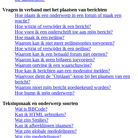
Vragen in verband met het plaatsen van berichten
Hoe plaats ik een onderwerp in een forum of maak een
reactie?
Hoe wijzig of verwijder ik een bericht?
Hoe voeg ik een onderschrift toe aan mijn bericht?
Hoe maak ik een peiling?
Waarom kan ik niet meer peilingsopties toevoegen?
Hoe wijzig of verwijder ik een peiling?
Waarom kan ik een bepaald forum niet openen?
Waarom kan ik geen bijlagen toevoegen?
Waarom ontving ik een waarschuwing?
Hoe kan ik berichten aan een moderator melden?
Waarvoor dient de "Opslaan"-knop bij het plaatsen van een
bericht?
Waarom moet mijn bericht goedgekeurd worden?
Hoe bump ik mijn onderwerp?
Tekstopmaak en onderwerp soorten
Wat is BBCode?
Kan ik HTML gebruiken?
Wat zijn Smilies?
Kan ik afbeeldingen plaatsen?
Wat zijn globale mededelingen?
Wat zijn mededelingen?