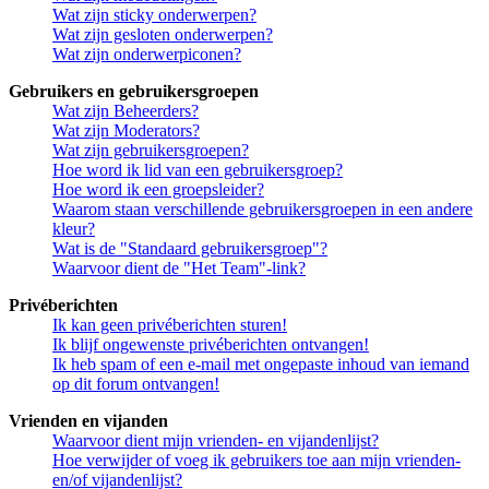
Wat zijn sticky onderwerpen?
Wat zijn gesloten onderwerpen?
Wat zijn onderwerpiconen?
Gebruikers en gebruikersgroepen
Wat zijn Beheerders?
Wat zijn Moderators?
Wat zijn gebruikersgroepen?
Hoe word ik lid van een gebruikersgroep?
Hoe word ik een groepsleider?
Waarom staan verschillende gebruikersgroepen in een andere
kleur?
Wat is de "Standaard gebruikersgroep"?
Waarvoor dient de "Het Team"-link?
Privéberichten
Ik kan geen privéberichten sturen!
Ik blijf ongewenste privéberichten ontvangen!
Ik heb spam of een e-mail met ongepaste inhoud van iemand
op dit forum ontvangen!
Vrienden en vijanden
Waarvoor dient mijn vrienden- en vijandenlijst?
Hoe verwijder of voeg ik gebruikers toe aan mijn vrienden-
en/of vijandenlijst?