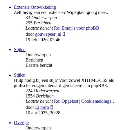
bericht
Extensie Ontwikkeling
Zelf bezig aan een extensie? Wij kijken graag mee..
33
Onderwerpen
295
Berichten
Laatste bericht
Re: Emoji's voor phpBB
Bekijk
door
gouwepeer_nl
laatste
19 feb 2026, 05:46
bericht
Stijlen
Onderwerpen
Berichten
Laatste bericht
Stijlen
Hulp nodig bij een stijl? Voor zowel XHTML/CSS als
grafische vragen uiteraard gerelateerd aan phpBB3.
224
Onderwerpen
1554
Berichten
Laatste bericht
Re: Opgelost | Cookiemeldings…
Bekijk
door
El torro
laatste
10 apr 2025, 20:28
bericht
Overige
Onderwerpen