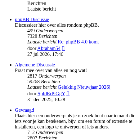
Berichten
Laatste bericht
phpBB Discussie
Discussieer hier over alles rondom phpBB.
499
Onderwerpen
7328
Berichten
Laatste bericht
Re: phpBB 4.0 komt
Bekijk
door
Abraham54
laatste
27 jul 2026, 17:46
bericht
Algemene Discussie
Praat mee over van alles en nog wat!
2817
Onderwerpen
59268
Berichten
Laatste bericht
Gelukkig Nieuwjaar 2026!
Bekijk
door
SpIdErPiGgY
laatste
31 dec 2025, 10:28
bericht
Gevraagd
Plaats hier een onderwerp als je op zoek bent naar iemand die
iets voor je kan betekenen, bijv. om een forum of extensie te
installeren, een logo te ontwerpen of iets anders.
712
Onderwerpen
2607
Berichten