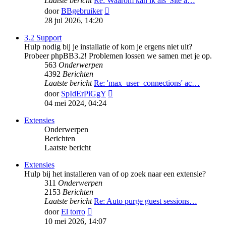
Laatste bericht
Re: Waarom kan ik als 'Site a…
Bekijk
door
BBgebruiker
laatste
28 jul 2026, 14:20
bericht
3.2 Support
Hulp nodig bij je installatie of kom je ergens niet uit?
Probeer phpBB3.2! Problemen lossen we samen met je op.
563
Onderwerpen
4392
Berichten
Laatste bericht
Re: 'max_user_connections' ac…
Bekijk
door
SpIdErPiGgY
laatste
04 mei 2024, 04:24
bericht
Extensies
Onderwerpen
Berichten
Laatste bericht
Extensies
Hulp bij het installeren van of op zoek naar een extensie?
311
Onderwerpen
2153
Berichten
Laatste bericht
Re: Auto purge guest sessions…
Bekijk
door
El torro
laatste
10 mei 2026, 14:07