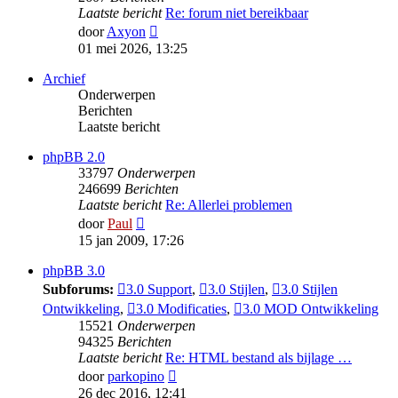
Laatste bericht
Re: forum niet bereikbaar
Bekijk
door
Axyon
laatste
01 mei 2026, 13:25
bericht
Archief
Onderwerpen
Berichten
Laatste bericht
phpBB 2.0
33797
Onderwerpen
246699
Berichten
Laatste bericht
Re: Allerlei problemen
Bekijk
door
Paul
laatste
15 jan 2009, 17:26
bericht
phpBB 3.0
Subforums:
3.0 Support
,
3.0 Stijlen
,
3.0 Stijlen
Ontwikkeling
,
3.0 Modificaties
,
3.0 MOD Ontwikkeling
15521
Onderwerpen
94325
Berichten
Laatste bericht
Re: HTML bestand als bijlage …
Bekijk
door
parkopino
laatste
26 dec 2016, 12:41