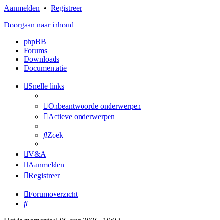
Aanmelden
•
Registreer
Doorgaan naar inhoud
phpBB
Forums
Downloads
Documentatie
Snelle links
Onbeantwoorde onderwerpen
Actieve onderwerpen
Zoek
V&A
Aanmelden
Registreer
Forumoverzicht
Zoek