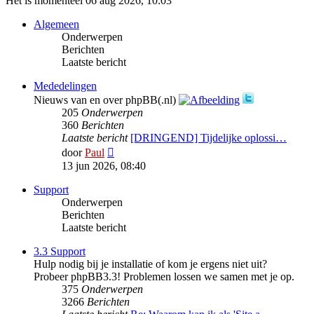
Het is momenteel 06 aug 2026, 10:03
Algemeen
Onderwerpen
Berichten
Laatste bericht
Mededelingen
Nieuws van en over phpBB(.nl)
205
Onderwerpen
360
Berichten
Laatste bericht
[DRINGEND] Tijdelijke oplossi…
Bekijk
door
Paul
laatste
13 jun 2026, 08:40
bericht
Support
Onderwerpen
Berichten
Laatste bericht
3.3 Support
Hulp nodig bij je installatie of kom je ergens niet uit?
Probeer phpBB3.3! Problemen lossen we samen met je op.
375
Onderwerpen
3266
Berichten