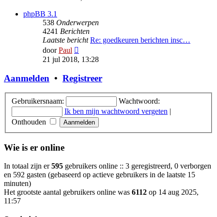
bericht
phpBB 3.1
538
Onderwerpen
4241
Berichten
Laatste bericht
Re: goedkeuren berichten insc…
Bekijk
door
Paul
laatste
21 jul 2018, 13:28
bericht
Aanmelden
•
Registreer
Gebruikersnaam:
Wachtwoord:
Ik ben mijn wachtwoord vergeten
|
Onthouden
Wie is er online
In totaal zijn er
595
gebruikers online :: 3 geregistreerd, 0 verborgen
en 592 gasten (gebaseerd op actieve gebruikers in de laatste 15
minuten)
Het grootste aantal gebruikers online was
6112
op 14 aug 2025,
11:57