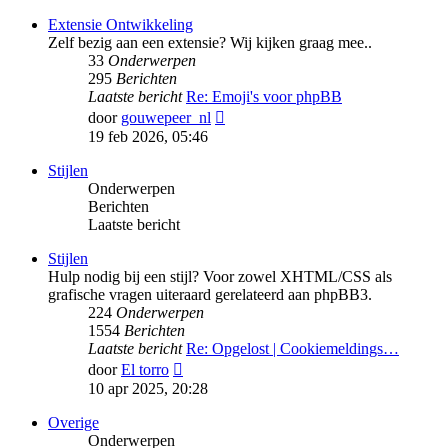
bericht
Extensie Ontwikkeling
Zelf bezig aan een extensie? Wij kijken graag mee..
33
Onderwerpen
295
Berichten
Laatste bericht
Re: Emoji's voor phpBB
Bekijk
door
gouwepeer_nl
laatste
19 feb 2026, 05:46
bericht
Stijlen
Onderwerpen
Berichten
Laatste bericht
Stijlen
Hulp nodig bij een stijl? Voor zowel XHTML/CSS als
grafische vragen uiteraard gerelateerd aan phpBB3.
224
Onderwerpen
1554
Berichten
Laatste bericht
Re: Opgelost | Cookiemeldings…
Bekijk
door
El torro
laatste
10 apr 2025, 20:28
bericht
Overige
Onderwerpen