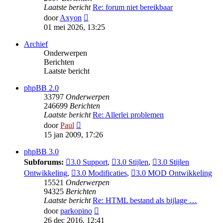
Laatste bericht
Re: forum niet bereikbaar
Bekijk
door
Axyon
laatste
01 mei 2026, 13:25
bericht
Archief
Onderwerpen
Berichten
Laatste bericht
phpBB 2.0
33797
Onderwerpen
246699
Berichten
Laatste bericht
Re: Allerlei problemen
Bekijk
door
Paul
laatste
15 jan 2009, 17:26
bericht
phpBB 3.0
Subforums:
3.0 Support
,
3.0 Stijlen
,
3.0 Stijlen
Ontwikkeling
,
3.0 Modificaties
,
3.0 MOD Ontwikkeling
15521
Onderwerpen
94325
Berichten
Laatste bericht
Re: HTML bestand als bijlage …
Bekijk
door
parkopino
laatste
26 dec 2016, 12:41