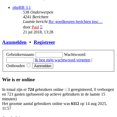
bericht
phpBB 3.1
538
Onderwerpen
4241
Berichten
Laatste bericht
Re: goedkeuren berichten insc…
Bekijk
door
Paul
laatste
21 jul 2018, 13:28
bericht
Aanmelden
•
Registreer
Gebruikersnaam:
Wachtwoord:
Ik ben mijn wachtwoord vergeten
|
Onthouden
Wie is er online
In totaal zijn er
724
gebruikers online :: 3 geregistreerd, 0 verborgen
en 721 gasten (gebaseerd op actieve gebruikers in de laatste 15
minuten)
Het grootste aantal gebruikers online was
6112
op 14 aug 2025,
11:57