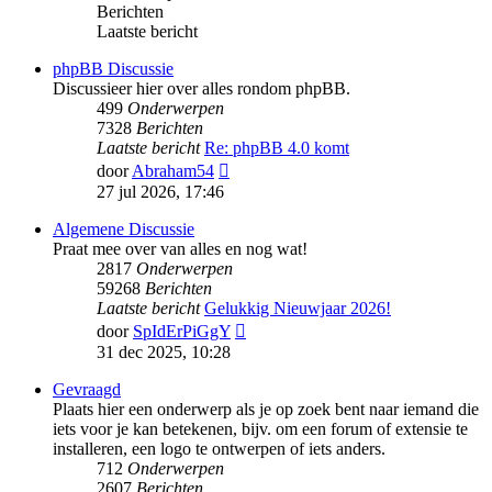
Berichten
Laatste bericht
phpBB Discussie
Discussieer hier over alles rondom phpBB.
499
Onderwerpen
7328
Berichten
Laatste bericht
Re: phpBB 4.0 komt
Bekijk
door
Abraham54
laatste
27 jul 2026, 17:46
bericht
Algemene Discussie
Praat mee over van alles en nog wat!
2817
Onderwerpen
59268
Berichten
Laatste bericht
Gelukkig Nieuwjaar 2026!
Bekijk
door
SpIdErPiGgY
laatste
31 dec 2025, 10:28
bericht
Gevraagd
Plaats hier een onderwerp als je op zoek bent naar iemand die
iets voor je kan betekenen, bijv. om een forum of extensie te
installeren, een logo te ontwerpen of iets anders.
712
Onderwerpen
2607
Berichten