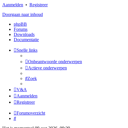
Aanmelden
•
Registreer
Doorgaan naar inhoud
phpBB
Forums
Downloads
Documentatie
Snelle links
Onbeantwoorde onderwerpen
Actieve onderwerpen
Zoek
V&A
Aanmelden
Registreer
Forumoverzicht
Zoek