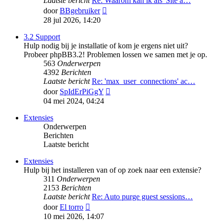
Laatste bericht
Re: Waarom kan ik als 'Site a…
Bekijk
door
BBgebruiker
laatste
28 jul 2026, 14:20
bericht
3.2 Support
Hulp nodig bij je installatie of kom je ergens niet uit?
Probeer phpBB3.2! Problemen lossen we samen met je op.
563
Onderwerpen
4392
Berichten
Laatste bericht
Re: 'max_user_connections' ac…
Bekijk
door
SpIdErPiGgY
laatste
04 mei 2024, 04:24
bericht
Extensies
Onderwerpen
Berichten
Laatste bericht
Extensies
Hulp bij het installeren van of op zoek naar een extensie?
311
Onderwerpen
2153
Berichten
Laatste bericht
Re: Auto purge guest sessions…
Bekijk
door
El torro
laatste
10 mei 2026, 14:07