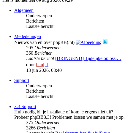
Het is momenteel 09 aug 2026, 09:29
Algemeen
Onderwerpen
Berichten
Laatste bericht
Mededelingen
Nieuws van en over phpBB(.nl)
205
Onderwerpen
360
Berichten
Laatste bericht
[DRINGEND] Tijdelijke oplossi…
Bekijk
door
Paul
laatste
13 jun 2026, 08:40
bericht
Support
Onderwerpen
Berichten
Laatste bericht
3.3 Support
Hulp nodig bij je installatie of kom je ergens niet uit?
Probeer phpBB3.3! Problemen lossen we samen met je op.
375
Onderwerpen
3266
Berichten