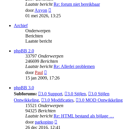
Laatste bericht
Re: forum niet bereikbaar
Bekijk
door
Axyon
laatste
01 mei 2026, 13:25
bericht
Archief
Onderwerpen
Berichten
Laatste bericht
phpBB 2.0
33797
Onderwerpen
246699
Berichten
Laatste bericht
Re: Allerlei problemen
Bekijk
door
Paul
laatste
15 jan 2009, 17:26
bericht
phpBB 3.0
Subforums:
3.0 Support
,
3.0 Stijlen
,
3.0 Stijlen
Ontwikkeling
,
3.0 Modificaties
,
3.0 MOD Ontwikkeling
15521
Onderwerpen
94325
Berichten
Laatste bericht
Re: HTML bestand als bijlage …
Bekijk
door
parkopino
laatste
26 dec 2016, 12:41