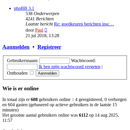
bericht
phpBB 3.1
538
Onderwerpen
4241
Berichten
Laatste bericht
Re: goedkeuren berichten insc…
Bekijk
door
Paul
laatste
21 jul 2018, 13:28
bericht
Aanmelden
•
Registreer
Gebruikersnaam:
Wachtwoord:
Ik ben mijn wachtwoord vergeten
|
Onthouden
Wie is er online
In totaal zijn er
608
gebruikers online :: 4 geregistreerd, 0 verborgen
en 604 gasten (gebaseerd op actieve gebruikers in de laatste 15
minuten)
Het grootste aantal gebruikers online was
6112
op 14 aug 2025,
11:57