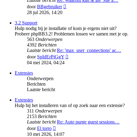
Laatste bericht
Re: Waarom kan ik als 'Site a…
Bekijk
door
BBgebruiker
laatste
28 jul 2026, 14:20
bericht
3.2 Support
Hulp nodig bij je installatie of kom je ergens niet uit?
Probeer phpBB3.2! Problemen lossen we samen met je op.
563
Onderwerpen
4392
Berichten
Laatste bericht
Re: 'max_user_connections' ac…
Bekijk
door
SpIdErPiGgY
laatste
04 mei 2024, 04:24
bericht
Extensies
Onderwerpen
Berichten
Laatste bericht
Extensies
Hulp bij het installeren van of op zoek naar een extensie?
311
Onderwerpen
2153
Berichten
Laatste bericht
Re: Auto purge guest sessions…
Bekijk
door
El torro
laatste
10 mei 2026, 14:07