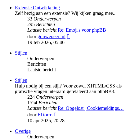
bericht
Extensie Ontwikkeling
Zelf bezig aan een extensie? Wij kijken graag mee..
33
Onderwerpen
295
Berichten
Laatste bericht
Re: Emoji's voor phpBB
Bekijk
door
gouwepeer_nl
laatste
19 feb 2026, 05:46
bericht
Stijlen
Onderwerpen
Berichten
Laatste bericht
Stijlen
Hulp nodig bij een stijl? Voor zowel XHTML/CSS als
grafische vragen uiteraard gerelateerd aan phpBB3.
224
Onderwerpen
1554
Berichten
Laatste bericht
Re: Opgelost | Cookiemeldings…
Bekijk
door
El torro
laatste
10 apr 2025, 20:28
bericht
Overige
Onderwerpen