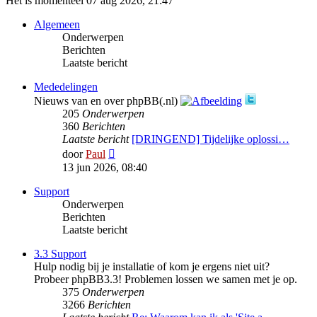
Het is momenteel 07 aug 2026, 21:47
Algemeen
Onderwerpen
Berichten
Laatste bericht
Mededelingen
Nieuws van en over phpBB(.nl)
205
Onderwerpen
360
Berichten
Laatste bericht
[DRINGEND] Tijdelijke oplossi…
Bekijk
door
Paul
laatste
13 jun 2026, 08:40
bericht
Support
Onderwerpen
Berichten
Laatste bericht
3.3 Support
Hulp nodig bij je installatie of kom je ergens niet uit?
Probeer phpBB3.3! Problemen lossen we samen met je op.
375
Onderwerpen
3266
Berichten