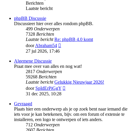
Berichten
Laatste bericht
phpBB Discussie
Discussieer hier over alles rondom phpBB.
499
Onderwerpen
7328
Berichten
Laatste bericht
Re: phpBB 4.0 komt
Bekijk
door
Abraham54
laatste
27 jul 2026, 17:46
bericht
Algemene Discussie
Praat mee over van alles en nog wat!
2817
Onderwerpen
59268
Berichten
Laatste bericht
Gelukkig Nieuwjaar 2026!
Bekijk
door
SpIdErPiGgY
laatste
31 dec 2025, 10:28
bericht
Gevraagd
Plaats hier een onderwerp als je op zoek bent naar iemand die
iets voor je kan betekenen, bijv. om een forum of extensie te
installeren, een logo te ontwerpen of iets anders.
712
Onderwerpen
2607
Berichten