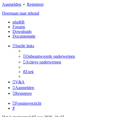
Aanmelden
•
Registreer
Doorgaan naar inhoud
phpBB
Forums
Downloads
Documentatie
Snelle links
Onbeantwoorde onderwerpen
Actieve onderwerpen
Zoek
V&A
Aanmelden
Registreer
Forumoverzicht
Zoek