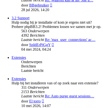
Laatste bericht
Re: Waarom kan ik als 'Site a…
Bekijk
door
BBgebruiker
laatste
28 jul 2026, 14:20
bericht
3.2 Support
Hulp nodig bij je installatie of kom je ergens niet uit?
Probeer phpBB3.2! Problemen lossen we samen met je op.
563
Onderwerpen
4392
Berichten
Laatste bericht
Re: 'max_user_connections' ac…
Bekijk
door
SpIdErPiGgY
laatste
04 mei 2024, 04:24
bericht
Extensies
Onderwerpen
Berichten
Laatste bericht
Extensies
Hulp bij het installeren van of op zoek naar een extensie?
311
Onderwerpen
2153
Berichten
Laatste bericht
Re: Auto purge guest sessions…
Bekijk
door
El torro
laatste
10 mei 2026, 14:07