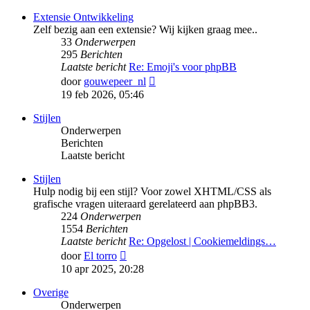
bericht
Extensie Ontwikkeling
Zelf bezig aan een extensie? Wij kijken graag mee..
33
Onderwerpen
295
Berichten
Laatste bericht
Re: Emoji's voor phpBB
Bekijk
door
gouwepeer_nl
laatste
19 feb 2026, 05:46
bericht
Stijlen
Onderwerpen
Berichten
Laatste bericht
Stijlen
Hulp nodig bij een stijl? Voor zowel XHTML/CSS als
grafische vragen uiteraard gerelateerd aan phpBB3.
224
Onderwerpen
1554
Berichten
Laatste bericht
Re: Opgelost | Cookiemeldings…
Bekijk
door
El torro
laatste
10 apr 2025, 20:28
bericht
Overige
Onderwerpen