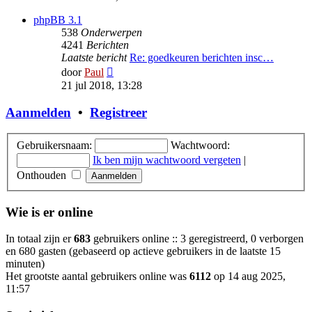
bericht
phpBB 3.1
538
Onderwerpen
4241
Berichten
Laatste bericht
Re: goedkeuren berichten insc…
Bekijk
door
Paul
laatste
21 jul 2018, 13:28
bericht
Aanmelden
•
Registreer
Gebruikersnaam:
Wachtwoord:
Ik ben mijn wachtwoord vergeten
|
Onthouden
Wie is er online
In totaal zijn er
683
gebruikers online :: 3 geregistreerd, 0 verborgen
en 680 gasten (gebaseerd op actieve gebruikers in de laatste 15
minuten)
Het grootste aantal gebruikers online was
6112
op 14 aug 2025,
11:57