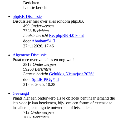
Berichten
Laatste bericht
phpBB Discussie
Discussieer hier over alles rondom phpBB.
499
Onderwerpen
7328
Berichten
Laatste bericht
Re: phpBB 4.0 komt
Bekijk
door
Abraham54
laatste
27 jul 2026, 17:46
bericht
Algemene Discussie
Praat mee over van alles en nog wat!
2817
Onderwerpen
59268
Berichten
Laatste bericht
Gelukkig Nieuwjaar 2026!
Bekijk
door
SpIdErPiGgY
laatste
31 dec 2025, 10:28
bericht
Gevraagd
Plaats hier een onderwerp als je op zoek bent naar iemand die
iets voor je kan betekenen, bijv. om een forum of extensie te
installeren, een logo te ontwerpen of iets anders.
712
Onderwerpen
2607
Berichten