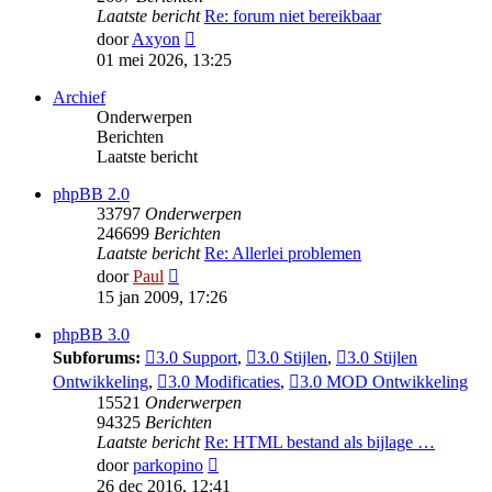
Laatste bericht
Re: forum niet bereikbaar
Bekijk
door
Axyon
laatste
01 mei 2026, 13:25
bericht
Archief
Onderwerpen
Berichten
Laatste bericht
phpBB 2.0
33797
Onderwerpen
246699
Berichten
Laatste bericht
Re: Allerlei problemen
Bekijk
door
Paul
laatste
15 jan 2009, 17:26
bericht
phpBB 3.0
Subforums:
3.0 Support
,
3.0 Stijlen
,
3.0 Stijlen
Ontwikkeling
,
3.0 Modificaties
,
3.0 MOD Ontwikkeling
15521
Onderwerpen
94325
Berichten
Laatste bericht
Re: HTML bestand als bijlage …
Bekijk
door
parkopino
laatste
26 dec 2016, 12:41