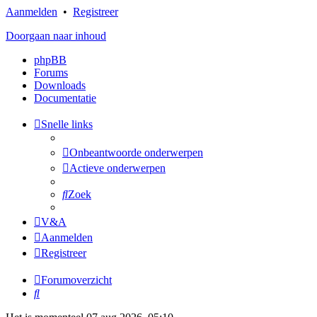
Aanmelden
•
Registreer
Doorgaan naar inhoud
phpBB
Forums
Downloads
Documentatie
Snelle links
Onbeantwoorde onderwerpen
Actieve onderwerpen
Zoek
V&A
Aanmelden
Registreer
Forumoverzicht
Zoek