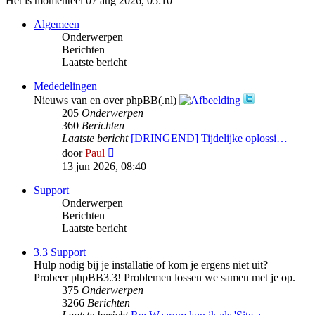
Het is momenteel 07 aug 2026, 05:10
Algemeen
Onderwerpen
Berichten
Laatste bericht
Mededelingen
Nieuws van en over phpBB(.nl)
205
Onderwerpen
360
Berichten
Laatste bericht
[DRINGEND] Tijdelijke oplossi…
Bekijk
door
Paul
laatste
13 jun 2026, 08:40
bericht
Support
Onderwerpen
Berichten
Laatste bericht
3.3 Support
Hulp nodig bij je installatie of kom je ergens niet uit?
Probeer phpBB3.3! Problemen lossen we samen met je op.
375
Onderwerpen
3266
Berichten