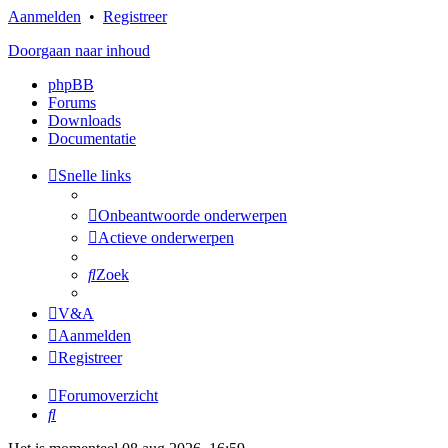
Aanmelden
•
Registreer
Doorgaan naar inhoud
phpBB
Forums
Downloads
Documentatie
Snelle links
Onbeantwoorde onderwerpen
Actieve onderwerpen
Zoek
V&A
Aanmelden
Registreer
Forumoverzicht
Zoek