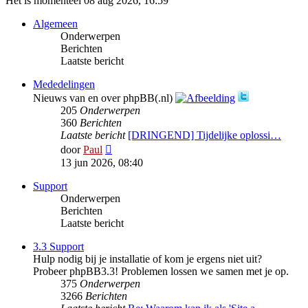
Het is momenteel 08 aug 2026, 16:59
Algemeen
Onderwerpen
Berichten
Laatste bericht
Mededelingen
Nieuws van en over phpBB(.nl)
205
Onderwerpen
360
Berichten
Laatste bericht
[DRINGEND] Tijdelijke oplossi…
Bekijk
door
Paul
laatste
13 jun 2026, 08:40
bericht
Support
Onderwerpen
Berichten
Laatste bericht
3.3 Support
Hulp nodig bij je installatie of kom je ergens niet uit?
Probeer phpBB3.3! Problemen lossen we samen met je op.
375
Onderwerpen
3266
Berichten