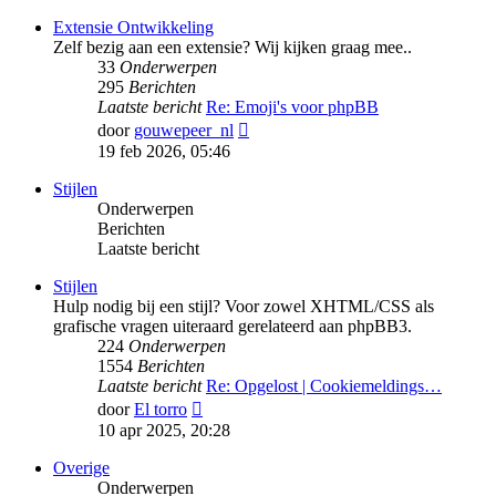
bericht
Extensie Ontwikkeling
Zelf bezig aan een extensie? Wij kijken graag mee..
33
Onderwerpen
295
Berichten
Laatste bericht
Re: Emoji's voor phpBB
Bekijk
door
gouwepeer_nl
laatste
19 feb 2026, 05:46
bericht
Stijlen
Onderwerpen
Berichten
Laatste bericht
Stijlen
Hulp nodig bij een stijl? Voor zowel XHTML/CSS als
grafische vragen uiteraard gerelateerd aan phpBB3.
224
Onderwerpen
1554
Berichten
Laatste bericht
Re: Opgelost | Cookiemeldings…
Bekijk
door
El torro
laatste
10 apr 2025, 20:28
bericht
Overige
Onderwerpen