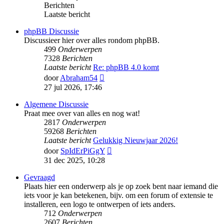
Berichten
Laatste bericht
phpBB Discussie
Discussieer hier over alles rondom phpBB.
499
Onderwerpen
7328
Berichten
Laatste bericht
Re: phpBB 4.0 komt
Bekijk
door
Abraham54
laatste
27 jul 2026, 17:46
bericht
Algemene Discussie
Praat mee over van alles en nog wat!
2817
Onderwerpen
59268
Berichten
Laatste bericht
Gelukkig Nieuwjaar 2026!
Bekijk
door
SpIdErPiGgY
laatste
31 dec 2025, 10:28
bericht
Gevraagd
Plaats hier een onderwerp als je op zoek bent naar iemand die
iets voor je kan betekenen, bijv. om een forum of extensie te
installeren, een logo te ontwerpen of iets anders.
712
Onderwerpen
2607
Berichten