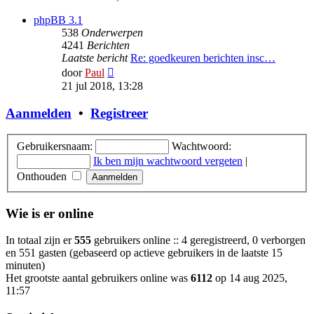
bericht
phpBB 3.1
538
Onderwerpen
4241
Berichten
Laatste bericht
Re: goedkeuren berichten insc…
Bekijk
door
Paul
laatste
21 jul 2018, 13:28
bericht
Aanmelden
•
Registreer
Gebruikersnaam:
Wachtwoord:
Ik ben mijn wachtwoord vergeten
|
Onthouden
Wie is er online
In totaal zijn er
555
gebruikers online :: 4 geregistreerd, 0 verborgen
en 551 gasten (gebaseerd op actieve gebruikers in de laatste 15
minuten)
Het grootste aantal gebruikers online was
6112
op 14 aug 2025,
11:57