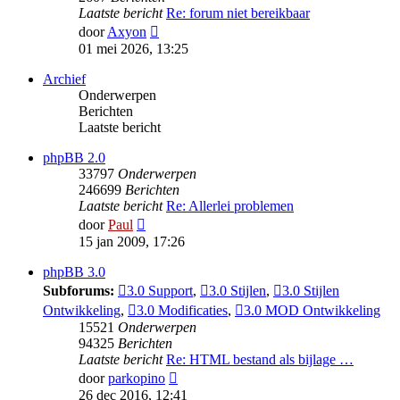
Laatste bericht
Re: forum niet bereikbaar
Bekijk
door
Axyon
laatste
01 mei 2026, 13:25
bericht
Archief
Onderwerpen
Berichten
Laatste bericht
phpBB 2.0
33797
Onderwerpen
246699
Berichten
Laatste bericht
Re: Allerlei problemen
Bekijk
door
Paul
laatste
15 jan 2009, 17:26
bericht
phpBB 3.0
Subforums:
3.0 Support
,
3.0 Stijlen
,
3.0 Stijlen
Ontwikkeling
,
3.0 Modificaties
,
3.0 MOD Ontwikkeling
15521
Onderwerpen
94325
Berichten
Laatste bericht
Re: HTML bestand als bijlage …
Bekijk
door
parkopino
laatste
26 dec 2016, 12:41