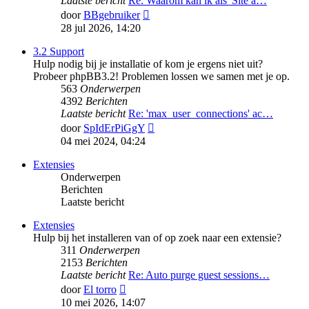
Laatste bericht
Re: Waarom kan ik als 'Site a…
Bekijk
door
BBgebruiker
laatste
28 jul 2026, 14:20
bericht
3.2 Support
Hulp nodig bij je installatie of kom je ergens niet uit?
Probeer phpBB3.2! Problemen lossen we samen met je op.
563
Onderwerpen
4392
Berichten
Laatste bericht
Re: 'max_user_connections' ac…
Bekijk
door
SpIdErPiGgY
laatste
04 mei 2024, 04:24
bericht
Extensies
Onderwerpen
Berichten
Laatste bericht
Extensies
Hulp bij het installeren van of op zoek naar een extensie?
311
Onderwerpen
2153
Berichten
Laatste bericht
Re: Auto purge guest sessions…
Bekijk
door
El torro
laatste
10 mei 2026, 14:07