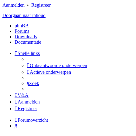
Aanmelden
•
Registreer
Doorgaan naar inhoud
phpBB
Forums
Downloads
Documentatie
Snelle links
Onbeantwoorde onderwerpen
Actieve onderwerpen
Zoek
V&A
Aanmelden
Registreer
Forumoverzicht
Zoek