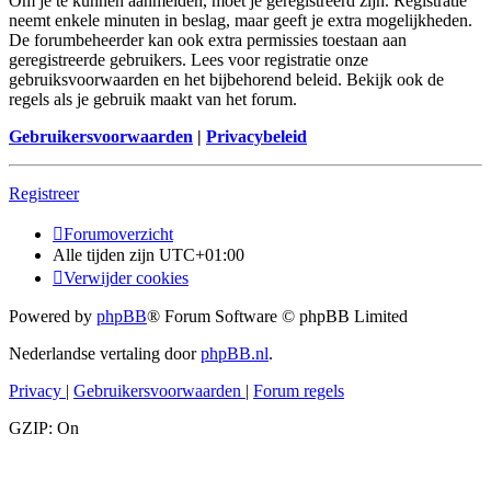
Om je te kunnen aanmelden, moet je geregistreerd zijn. Registratie
neemt enkele minuten in beslag, maar geeft je extra mogelijkheden.
De forumbeheerder kan ook extra permissies toestaan aan
geregistreerde gebruikers. Lees voor registratie onze
gebruiksvoorwaarden en het bijbehorend beleid. Bekijk ook de
regels als je gebruik maakt van het forum.
Gebruikersvoorwaarden
|
Privacybeleid
Registreer
Forumoverzicht
Alle tijden zijn
UTC+01:00
Verwijder cookies
Powered by
phpBB
® Forum Software © phpBB Limited
Nederlandse vertaling door
phpBB.nl
.
Privacy
|
Gebruikersvoorwaarden
|
Forum regels
GZIP: On