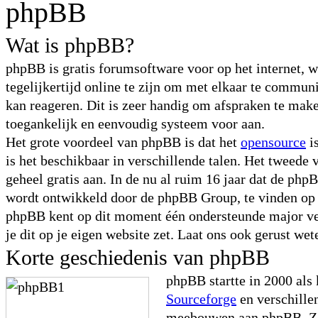
phpBB
Wat is phpBB?
phpBB is gratis forumsoftware voor op het internet, 
tegelijkertijd online te zijn om met elkaar te commu
kan reageren. Dit is zeer handig om afspraken te maken
toegankelijk en eenvoudig systeem voor aan.
Het grote voordeel van phpBB is dat het
opensource
i
is het beschikbaar in verschillende talen. Het tweede 
geheel gratis aan. In de nu al ruim 16 jaar dat de ph
wordt ontwikkeld door de phpBB Group, te vinden o
phpBB kent op dit moment één ondersteunde major ve
je dit op je eigen website zet. Laat ons ook gerust wet
Korte geschiedenis van phpBB
phpBB startte in 2000 als
Sourceforge
en verschille
meebouwen aan phpBB. Zo 