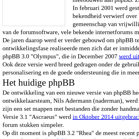
In februari 2001 werd ge
bekendheid verwierf over 
gemeenschap van vrijwilli
van de forumsoftware, vele bekende internetforums 
De jaren daarop werd er verder gebouwd om phpBB te 
ontwikkelingsfase realiseerde men zich dat er inmidd
phpBB 3.0 "Olympus", die in December 2007
werd ui
Ook deze versie werd breed gedragen onder de gebru
personalisering en de goede ondersteuning die in mee
Het huidige phpBB
De ontwikkeling van een nieuwe versie van phpBB heeft
ontwikkelaarsteam, Nils Adermann (naderman), werd er
zijn een set mappen met bestanden die zonder handmat
Versie 3.1 "Ascraeus" werd
in Oktober 2014 uitgebrac
forum stukken simpeler.
Op dit moment is phpBB 3.2 "Rhea" de meest recent ph