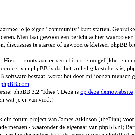
waarmee je je eigen "community" kunt starten. Gebruike
niceren. Men laat gewoon een bericht achter waarop een
, discussies te starten of gewoon te kletsen. phpBB bie
s. Hierdoor ontstaan er verschillende mogelijkheden o
voordeel van phpBB is dat het volledig kosteloos is; ph
pBB software bestaat, wordt het door miljoenen mensen g
p
phpBB.com
.
rsie: phpBB 3.2 "Rhea". Deze is
op deze demowebsite
en wat je er van vindt!
 klein forum project van James Atkinson (theFinn) vo
nde mensen - waaronder de eigenaar van phpBB.nl; Bart
werd in december 2000 de eerste uitgave phpBB v1 ee