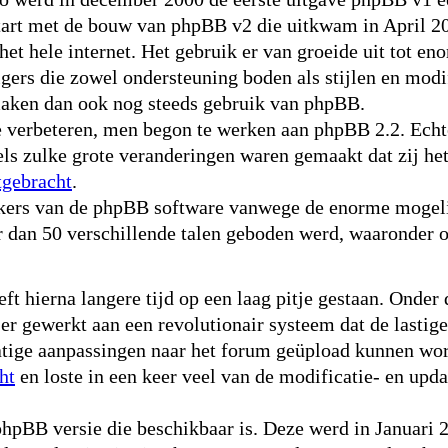
start met de bouw van phpBB v2 die uitkwam in April 2
het hele internet. Het gebruik er van groeide uit tot 
gers die zowel ondersteuning boden als stijlen en mod
maken dan ook nog steeds gebruik van phpBB.
verbeteren, men begon te werken aan phpBB 2.2. Echte
els zulke grote veranderingen waren gemaakt dat zij he
tgebracht
.
ikers van de phpBB software vanwege de enorme mogeli
r dan 50 verschillende talen geboden werd, waaronder 
 hierna langere tijd op een laag pitje gestaan. Onder 
 gewerkt aan een revolutionair systeem dat de lastige
ige aanpassingen naar het forum geüpload kunnen word
ht
en loste in een keer veel van de modificatie- en up
pBB versie die beschikbaar is. Deze werd in Januari 