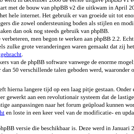
start met de bouw van phpBB v2 die uitkwam in April 2
het hele internet. Het gebruik er van groeide uit tot 
gers die zowel ondersteuning boden als stijlen en mod
maken dan ook nog steeds gebruik van phpBB.
verbeteren, men begon te werken aan phpBB 2.2. Echte
els zulke grote veranderingen waren gemaakt dat zij he
tgebracht
.
ikers van de phpBB software vanwege de enorme mogeli
r dan 50 verschillende talen geboden werd, waaronder 
 hierna langere tijd op een laag pitje gestaan. Onder 
 gewerkt aan een revolutionair systeem dat de lastige
ige aanpassingen naar het forum geüpload kunnen word
ht
en loste in een keer veel van de modificatie- en up
pBB versie die beschikbaar is. Deze werd in Januari 