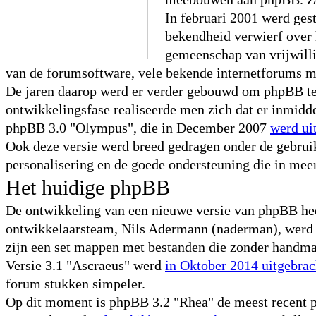
In februari 2001 werd ge
bekendheid verwierf over 
gemeenschap van vrijwilli
van de forumsoftware, vele bekende internetforums 
De jaren daarop werd er verder gebouwd om phpBB te 
ontwikkelingsfase realiseerde men zich dat er inmidd
phpBB 3.0 "Olympus", die in December 2007
werd ui
Ook deze versie werd breed gedragen onder de gebru
personalisering en de goede ondersteuning die in mee
Het huidige phpBB
De ontwikkeling van een nieuwe versie van phpBB heeft
ontwikkelaarsteam, Nils Adermann (naderman), werd er
zijn een set mappen met bestanden die zonder handmat
Versie 3.1 "Ascraeus" werd
in Oktober 2014 uitgebrac
forum stukken simpeler.
Op dit moment is phpBB 3.2 "Rhea" de meest recent ph