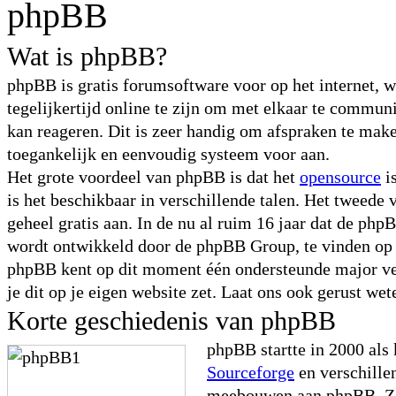
phpBB
Wat is phpBB?
phpBB is gratis forumsoftware voor op het internet, 
tegelijkertijd online te zijn om met elkaar te commu
kan reageren. Dit is zeer handig om afspraken te maken
toegankelijk en eenvoudig systeem voor aan.
Het grote voordeel van phpBB is dat het
opensource
i
is het beschikbaar in verschillende talen. Het tweede 
geheel gratis aan. In de nu al ruim 16 jaar dat de ph
wordt ontwikkeld door de phpBB Group, te vinden o
phpBB kent op dit moment één ondersteunde major ve
je dit op je eigen website zet. Laat ons ook gerust wet
Korte geschiedenis van phpBB
phpBB startte in 2000 als
Sourceforge
en verschille
meebouwen aan phpBB. Zo 