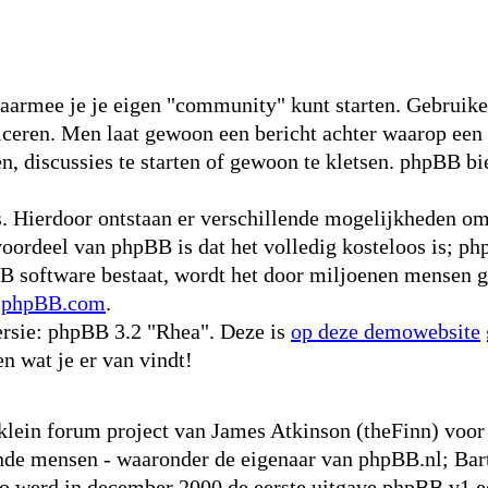
waarmee je je eigen "community" kunt starten. Gebruike
niceren. Men laat gewoon een bericht achter waarop een
, discussies te starten of gewoon te kletsen. phpBB bie
s. Hierdoor ontstaan er verschillende mogelijkheden o
voordeel van phpBB is dat het volledig kosteloos is; ph
pBB software bestaat, wordt het door miljoenen mensen g
p
phpBB.com
.
rsie: phpBB 3.2 "Rhea". Deze is
op deze demowebsite
en wat je er van vindt!
 klein forum project van James Atkinson (theFinn) vo
nde mensen - waaronder de eigenaar van phpBB.nl; Bart
werd in december 2000 de eerste uitgave phpBB v1 ee