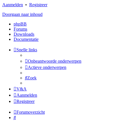
Aanmelden
•
Registreer
Doorgaan naar inhoud
phpBB
Forums
Downloads
Documentatie
Snelle links
Onbeantwoorde onderwerpen
Actieve onderwerpen
Zoek
V&A
Aanmelden
Registreer
Forumoverzicht
Zoek