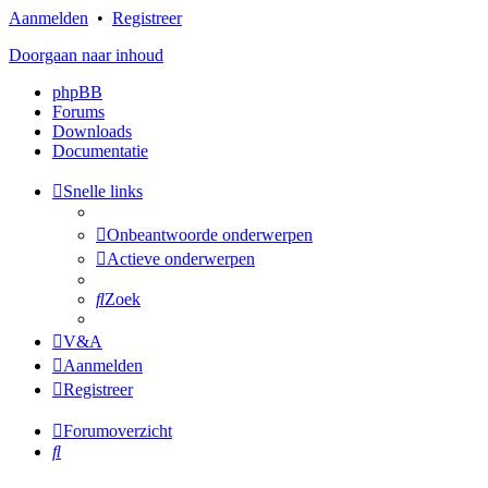
Aanmelden
•
Registreer
Doorgaan naar inhoud
phpBB
Forums
Downloads
Documentatie
Snelle links
Onbeantwoorde onderwerpen
Actieve onderwerpen
Zoek
V&A
Aanmelden
Registreer
Forumoverzicht
Zoek