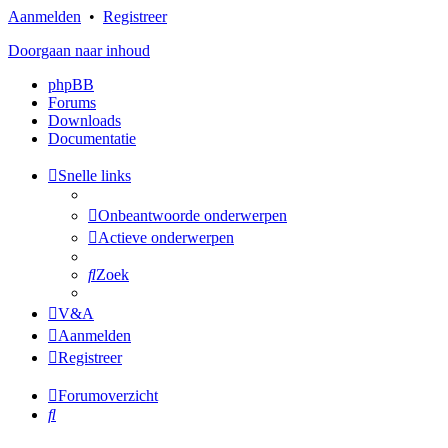
Aanmelden
•
Registreer
Doorgaan naar inhoud
phpBB
Forums
Downloads
Documentatie
Snelle links
Onbeantwoorde onderwerpen
Actieve onderwerpen
Zoek
V&A
Aanmelden
Registreer
Forumoverzicht
Zoek