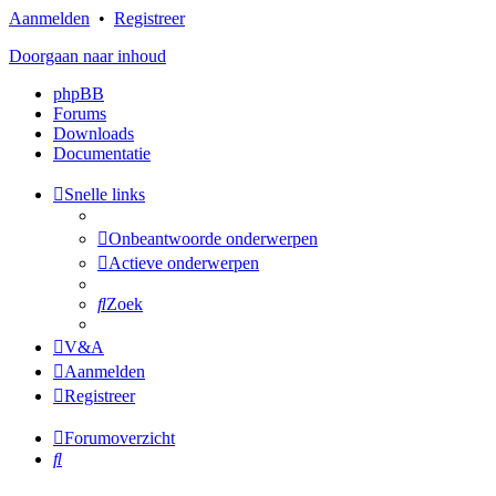
Aanmelden
•
Registreer
Doorgaan naar inhoud
phpBB
Forums
Downloads
Documentatie
Snelle links
Onbeantwoorde onderwerpen
Actieve onderwerpen
Zoek
V&A
Aanmelden
Registreer
Forumoverzicht
Zoek