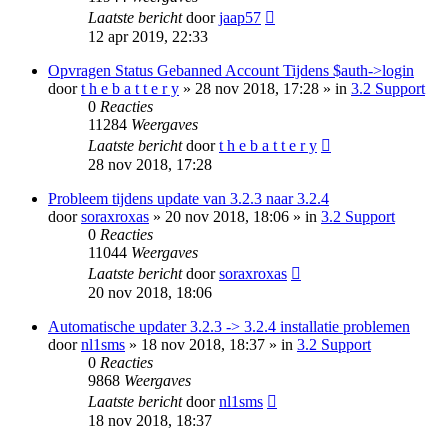
Laatste bericht
door
jaap57
12 apr 2019, 22:33
Opvragen Status Gebanned Account Tijdens $auth->login
door
t h e b a t t e r y
» 28 nov 2018, 17:28 » in
3.2 Support
0
Reacties
11284
Weergaves
Laatste bericht
door
t h e b a t t e r y
28 nov 2018, 17:28
Probleem tijdens update van 3.2.3 naar 3.2.4
door
soraxroxas
» 20 nov 2018, 18:06 » in
3.2 Support
0
Reacties
11044
Weergaves
Laatste bericht
door
soraxroxas
20 nov 2018, 18:06
Automatische updater 3.2.3 -> 3.2.4 installatie problemen
door
nl1sms
» 18 nov 2018, 18:37 » in
3.2 Support
0
Reacties
9868
Weergaves
Laatste bericht
door
nl1sms
18 nov 2018, 18:37