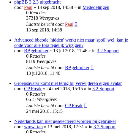
phpBB 3.2.3 uitgebracht
door
Paul
» 13 sep 2018, 14:38 » in
Mededelingen
0
Reacties
37318
Weergaves
Laatste bericht
door
Paul
13 sep 2018, 14:38
Advanced bbcode 'hidden' werkt niet maar 'spoil' wel, kan je
code voor alle fora tegelijk wijzigen?
door
BBgebruiker
» 13 jul 2018, 11:46 » in
3.2 Support
0
Reacties
8119
Weergaves
Laatste bericht
door
BBgebruiker
13 jul 2018, 11:46
Groepsavatar komt niet terug bij verwijderen eigen avatar
door
CP Freak
» 24 mei 2018, 15:15 » in
3.2 Support
0
Reacties
6615
Weergaves
Laatste bericht
door
CP Freak
24 mei 2018, 15:15
Nederlands kan niet geselecteerd worden bij gebruiker
door
wmw_tan
» 13 mei 2018, 17:31 » in
3.2 Support
0
Reacties