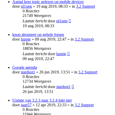
Aantal keer topic gelezen op mobile devices
door
nl1sms
» 19 aug 2019, 08:33 » in
3.2 Support
0
Reacties
21749
Weergaves
Laatste bericht
door
nl1sms
19 aug 2019, 08:33
knop abonneer op gehele forum
door
luppie
» 09 aug 2019, 22:47 » in
3.2 Support
0
Reacties
18856
Weergaves
Laatste bericht
door
luppie
09 aug 2019, 22:47
Google agenda
door
stardust1
» 26 jun 2019, 13:51 » in
3.2 Support
0
Reacties
12734
Weergaves
Laatste bericht
door
stardust1
26 jun 2019, 13:51
Update van 3.2.3 naar 3.2.4 lukt niet
door
jaap57
» 12 apr 2019, 22:33 » in
3.2 Support
0
Reacties
11944
Weergaves