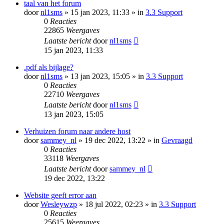
taal van het forum
door
nl1sms
» 15 jan 2023, 11:33 » in
3.3 Support
0
Reacties
22865
Weergaves
Laatste bericht
door
nl1sms
15 jan 2023, 11:33
.pdf als bijlage?
door
nl1sms
» 13 jan 2023, 15:05 » in
3.3 Support
0
Reacties
22710
Weergaves
Laatste bericht
door
nl1sms
13 jan 2023, 15:05
Verhuizen forum naar andere host
door
sammey_nl
» 19 dec 2022, 13:22 » in
Gevraagd
0
Reacties
33118
Weergaves
Laatste bericht
door
sammey_nl
19 dec 2022, 13:22
Website geeft error aan
door
Wesleywzp
» 18 jul 2022, 02:23 » in
3.3 Support
0
Reacties
25615
Weergaves