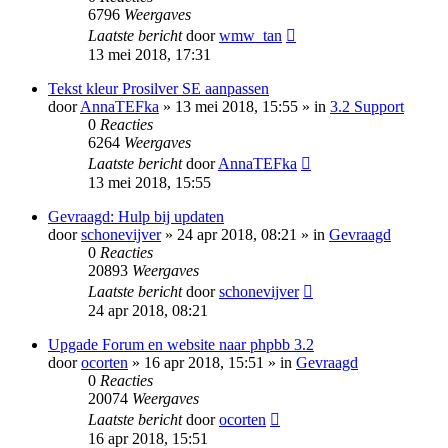
6796
Weergaves
Laatste bericht
door
wmw_tan
13 mei 2018, 17:31
Tekst kleur Prosilver SE aanpassen
door
AnnaTEFka
» 13 mei 2018, 15:55 » in
3.2 Support
0
Reacties
6264
Weergaves
Laatste bericht
door
AnnaTEFka
13 mei 2018, 15:55
Gevraagd: Hulp bij updaten
door
schonevijver
» 24 apr 2018, 08:21 » in
Gevraagd
0
Reacties
20893
Weergaves
Laatste bericht
door
schonevijver
24 apr 2018, 08:21
Upgade Forum en website naar phpbb 3.2
door
ocorten
» 16 apr 2018, 15:51 » in
Gevraagd
0
Reacties
20074
Weergaves
Laatste bericht
door
ocorten
16 apr 2018, 15:51