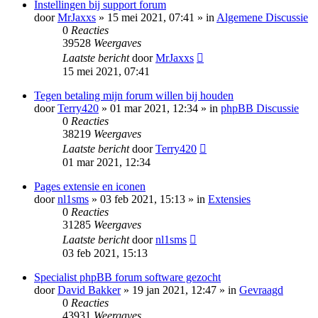
Instellingen bij support forum
door
MrJaxxs
» 15 mei 2021, 07:41 » in
Algemene Discussie
0
Reacties
39528
Weergaves
Laatste bericht
door
MrJaxxs
15 mei 2021, 07:41
Tegen betaling mijn forum willen bij houden
door
Terry420
» 01 mar 2021, 12:34 » in
phpBB Discussie
0
Reacties
38219
Weergaves
Laatste bericht
door
Terry420
01 mar 2021, 12:34
Pages extensie en iconen
door
nl1sms
» 03 feb 2021, 15:13 » in
Extensies
0
Reacties
31285
Weergaves
Laatste bericht
door
nl1sms
03 feb 2021, 15:13
Specialist phpBB forum software gezocht
door
David Bakker
» 19 jan 2021, 12:47 » in
Gevraagd
0
Reacties
43931
Weergaves