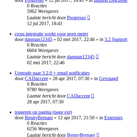
door
Progresso
» 12 jul 2017, 18:41 » in
phpBB Discussie
0
Reacties
5962
Weergaves
Laatste bericht
door
Progresso
12 jul 2017, 18:41
cross integratie werkt voor geen meter
door
danman12345
» 02 mei 2017, 22:46 » in
3.2 Support
0
Reacties
6604
Weergaves
Laatste bericht
door
danman12345
02 mei 2017, 22:46
Upgrade naar 3.2.0 + email notificaties
door
CADaccent
» 28 apr 2017, 07:30 » in
Gevraagd
0
Reacties
9780
Weergaves
Laatste bericht
door
CADaccent
28 apr 2017, 07:30
reageren op pagina (page ext)
door
BennyBernaer
» 12 apr 2017, 21:50 » in
Extensies
0
Reacties
6256
Weergaves
Laatste bericht
door
BennyBernaer