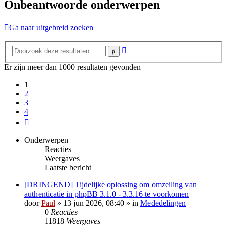
Onbeantwoorde onderwerpen
Ga naar uitgebreid zoeken
Uitgebreid
Zoek
zoeken
Er zijn meer dan 1000 resultaten gevonden
1
2
3
4
Volgende
Onderwerpen
Reacties
Weergaves
Laatste bericht
[DRINGEND] Tijdelijke oplossing om omzeiling van
authenticatie in phpBB 3.1.0 - 3.3.16 te voorkomen
door
Paul
» 13 jun 2026, 08:40 » in
Mededelingen
0
Reacties
11818
Weergaves