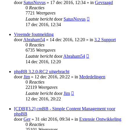
door
SatusNovus
» 17 dec 2016, 12:34 » in
Gevraagd
0
Reacties
7721
Weergaves
Laatste bericht
door
SatusNovus
17 dec 2016, 12:34
Vreemde foutmelding
door
Abraham54
» 14 dec 2016, 12:20 » in
3.2 Support
0
Reacties
6735
Weergaves
Laatste bericht
door
Abraham54
14 dec 2016, 12:20
phpBB 3.2.0-RC2 uitgebracht
door
Jim
» 12 dec 2016, 20:22 » in
Mededelingen
0
Reacties
22119
Weergaves
Laatste bericht
door
Jim
12 dec 2016, 20:22
[CDB][3.2] cmBB - Simple Content Management voor
phpBB
door
Ger
» 31 okt 2016, 09:34 » in
Extensie Ontwikkeling
0
Reacties
25101
Weergaves