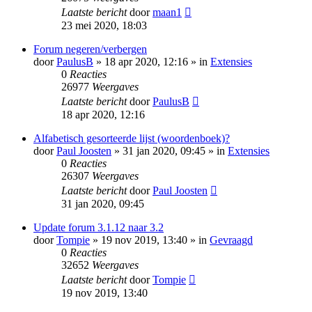
Laatste bericht
door
maan1
23 mei 2020, 18:03
Forum negeren/verbergen
door
PaulusB
» 18 apr 2020, 12:16 » in
Extensies
0
Reacties
26977
Weergaves
Laatste bericht
door
PaulusB
18 apr 2020, 12:16
Alfabetisch gesorteerde lijst (woordenboek)?
door
Paul Joosten
» 31 jan 2020, 09:45 » in
Extensies
0
Reacties
26307
Weergaves
Laatste bericht
door
Paul Joosten
31 jan 2020, 09:45
Update forum 3.1.12 naar 3.2
door
Tompie
» 19 nov 2019, 13:40 » in
Gevraagd
0
Reacties
32652
Weergaves
Laatste bericht
door
Tompie
19 nov 2019, 13:40