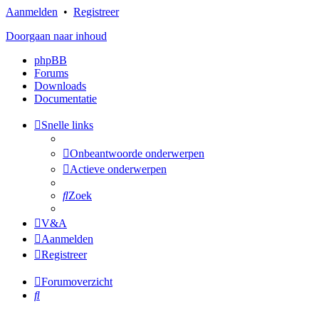
Aanmelden
•
Registreer
Doorgaan naar inhoud
phpBB
Forums
Downloads
Documentatie
Snelle links
Onbeantwoorde onderwerpen
Actieve onderwerpen
Zoek
V&A
Aanmelden
Registreer
Forumoverzicht
Zoek