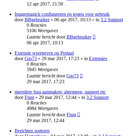
12 apr 2017, 21:50
Imagemagick configureren en testen voor gebruik
door
BBgebruiker
» 06 apr 2017, 10:13 » in
3.2 Support
0
Reacties
5106
Weergaves
Laatste bericht
door
BBgebruiker
06 apr 2017, 10:13
Extensie weergeven op Portaal
door
Gio73
» 29 mar 2017, 17:23 » in
Extensies
0
Reacties
5945
Weergaves
Laatste bericht
door
Gio73
29 mar 2017, 17:23
meerdere fora aanmaken; algemeen, support etc
door
Fism
» 29 mar 2017, 12:44 » in
3.2 Support
0
Reacties
4984
Weergaves
Laatste bericht
door
Fism
29 mar 2017, 12:44
Berichten sorteren