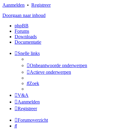
Aanmelden
•
Registreer
Doorgaan naar inhoud
phpBB
Forums
Downloads
Documentatie
Snelle links
Onbeantwoorde onderwerpen
Actieve onderwerpen
Zoek
V&A
Aanmelden
Registreer
Forumoverzicht
Zoek