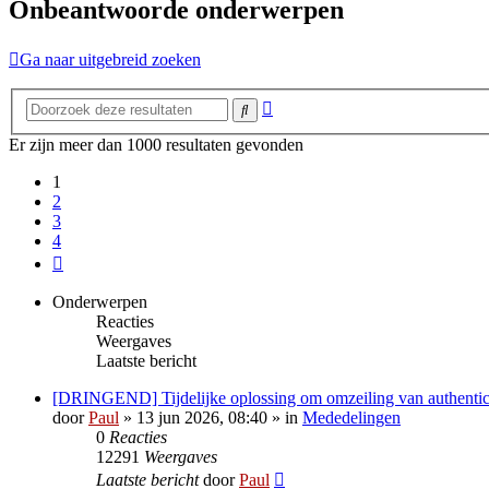
Onbeantwoorde onderwerpen
Ga naar uitgebreid zoeken
Uitgebreid
Zoek
zoeken
Er zijn meer dan 1000 resultaten gevonden
1
2
3
4
Volgende
Onderwerpen
Reacties
Weergaves
Laatste bericht
[DRINGEND] Tijdelijke oplossing om omzeiling van authentica
door
Paul
» 13 jun 2026, 08:40 » in
Mededelingen
0
Reacties
12291
Weergaves
Laatste bericht
door
Paul