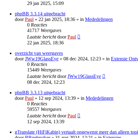
29 jan 2025, 15:09
phpBB 3.3.14 uitgebracht
door
Paul
» 22 jan 2025, 18:36 » in
Mededelingen
0
Reacties
41717
Weergaves
Laatste bericht
door
Paul
22 jan 2025, 18:36
overzicht van weergaves
door
JWw19GlassEye
» 08 dec 2024, 12:23 » in
Extensie Ont
0
Reacties
15449
Weergaves
Laatste bericht
door
JWw19GlassEye
08 dec 2024, 12:23
phpBB 3.3.13 uitgebracht
door
Paul
» 12 sep 2024, 13:39 » in
Mededelingen
0
Reacties
59557
Weergaves
Laatste bericht
door
Paul
12 sep 2024, 13:39
gTranslate (HiFiKabin) vertaalt ongewenst meer dan alleen topi
door
BBgebruiker
» 31 aug 2024, 12:21 » in
Extensies