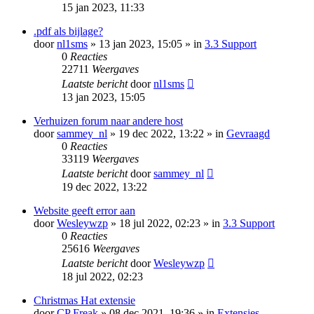
15 jan 2023, 11:33
.pdf als bijlage?
door
nl1sms
» 13 jan 2023, 15:05 » in
3.3 Support
0
Reacties
22711
Weergaves
Laatste bericht
door
nl1sms
13 jan 2023, 15:05
Verhuizen forum naar andere host
door
sammey_nl
» 19 dec 2022, 13:22 » in
Gevraagd
0
Reacties
33119
Weergaves
Laatste bericht
door
sammey_nl
19 dec 2022, 13:22
Website geeft error aan
door
Wesleywzp
» 18 jul 2022, 02:23 » in
3.3 Support
0
Reacties
25616
Weergaves
Laatste bericht
door
Wesleywzp
18 jul 2022, 02:23
Christmas Hat extensie
door
CP Freak
» 08 dec 2021, 19:36 » in
Extensies