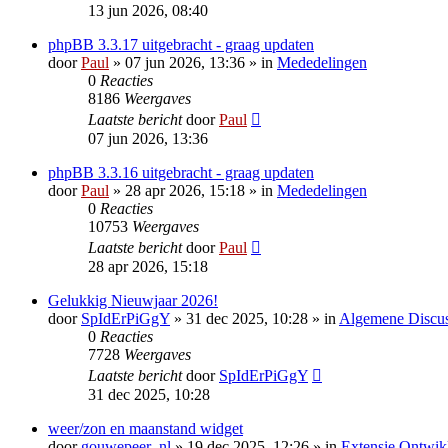
13 jun 2026, 08:40
phpBB 3.3.17 uitgebracht - graag updaten
door
Paul
» 07 jun 2026, 13:36 » in
Mededelingen
0
Reacties
8186
Weergaves
Laatste bericht
door
Paul
07 jun 2026, 13:36
phpBB 3.3.16 uitgebracht - graag updaten
door
Paul
» 28 apr 2026, 15:18 » in
Mededelingen
0
Reacties
10753
Weergaves
Laatste bericht
door
Paul
28 apr 2026, 15:18
Gelukkig Nieuwjaar 2026!
door
SpIdErPiGgY
» 31 dec 2025, 10:28 » in
Algemene Discus
0
Reacties
7728
Weergaves
Laatste bericht
door
SpIdErPiGgY
31 dec 2025, 10:28
weer/zon en maanstand widget
door
gouwepeer_nl
» 19 dec 2025, 12:26 » in
Extensie Ontwik