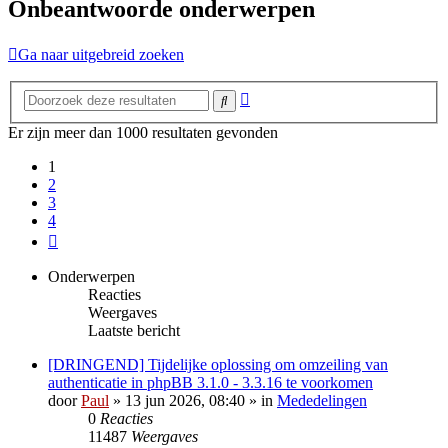
Onbeantwoorde onderwerpen
Ga naar uitgebreid zoeken
Uitgebreid
Zoek
zoeken
Er zijn meer dan 1000 resultaten gevonden
1
2
3
4
Volgende
Onderwerpen
Reacties
Weergaves
Laatste bericht
[DRINGEND] Tijdelijke oplossing om omzeiling van
authenticatie in phpBB 3.1.0 - 3.3.16 te voorkomen
door
Paul
» 13 jun 2026, 08:40 » in
Mededelingen
0
Reacties
11487
Weergaves