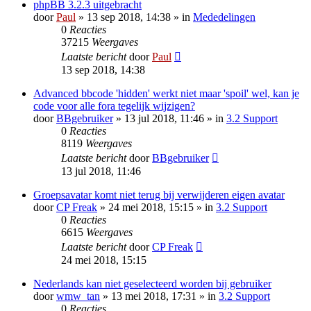
phpBB 3.2.3 uitgebracht
door
Paul
» 13 sep 2018, 14:38 » in
Mededelingen
0
Reacties
37215
Weergaves
Laatste bericht
door
Paul
13 sep 2018, 14:38
Advanced bbcode 'hidden' werkt niet maar 'spoil' wel, kan je
code voor alle fora tegelijk wijzigen?
door
BBgebruiker
» 13 jul 2018, 11:46 » in
3.2 Support
0
Reacties
8119
Weergaves
Laatste bericht
door
BBgebruiker
13 jul 2018, 11:46
Groepsavatar komt niet terug bij verwijderen eigen avatar
door
CP Freak
» 24 mei 2018, 15:15 » in
3.2 Support
0
Reacties
6615
Weergaves
Laatste bericht
door
CP Freak
24 mei 2018, 15:15
Nederlands kan niet geselecteerd worden bij gebruiker
door
wmw_tan
» 13 mei 2018, 17:31 » in
3.2 Support
0
Reacties