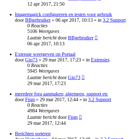
12 apr 2017, 21:50
Imagemagick configureren en testen voor gebruik
door
BBgebruiker
» 06 apr 2017, 10:13 » in
3.2 Support
0
Reacties
5106
Weergaves
Laatste bericht
door
BBgebruiker
06 apr 2017, 10:13
Extensie weergeven op Portaal
door
Gio73
» 29 mar 2017, 17:23 » in
Extensies
0
Reacties
5945
Weergaves
Laatste bericht
door
Gio73
29 mar 2017, 17:23
meerdere fora aanmaken; algemeen, support etc
door
Fism
» 29 mar 2017, 12:44 » in
3.2 Support
0
Reacties
4984
Weergaves
Laatste bericht
door
Fism
29 mar 2017, 12:44
Berichten sorteren