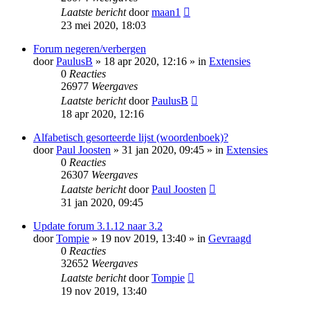
Laatste bericht
door
maan1
23 mei 2020, 18:03
Forum negeren/verbergen
door
PaulusB
» 18 apr 2020, 12:16 » in
Extensies
0
Reacties
26977
Weergaves
Laatste bericht
door
PaulusB
18 apr 2020, 12:16
Alfabetisch gesorteerde lijst (woordenboek)?
door
Paul Joosten
» 31 jan 2020, 09:45 » in
Extensies
0
Reacties
26307
Weergaves
Laatste bericht
door
Paul Joosten
31 jan 2020, 09:45
Update forum 3.1.12 naar 3.2
door
Tompie
» 19 nov 2019, 13:40 » in
Gevraagd
0
Reacties
32652
Weergaves
Laatste bericht
door
Tompie
19 nov 2019, 13:40