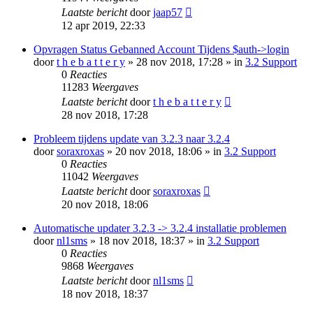
Laatste bericht
door
jaap57
12 apr 2019, 22:33
Opvragen Status Gebanned Account Tijdens $auth->login
door
t h e b a t t e r y
» 28 nov 2018, 17:28 » in
3.2 Support
0
Reacties
11283
Weergaves
Laatste bericht
door
t h e b a t t e r y
28 nov 2018, 17:28
Probleem tijdens update van 3.2.3 naar 3.2.4
door
soraxroxas
» 20 nov 2018, 18:06 » in
3.2 Support
0
Reacties
11042
Weergaves
Laatste bericht
door
soraxroxas
20 nov 2018, 18:06
Automatische updater 3.2.3 -> 3.2.4 installatie problemen
door
nl1sms
» 18 nov 2018, 18:37 » in
3.2 Support
0
Reacties
9868
Weergaves
Laatste bericht
door
nl1sms
18 nov 2018, 18:37