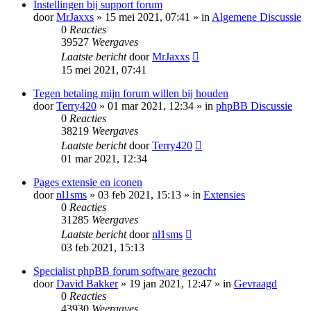
Instellingen bij support forum
door
MrJaxxs
» 15 mei 2021, 07:41 » in
Algemene Discussie
0
Reacties
39527
Weergaves
Laatste bericht
door
MrJaxxs
15 mei 2021, 07:41
Tegen betaling mijn forum willen bij houden
door
Terry420
» 01 mar 2021, 12:34 » in
phpBB Discussie
0
Reacties
38219
Weergaves
Laatste bericht
door
Terry420
01 mar 2021, 12:34
Pages extensie en iconen
door
nl1sms
» 03 feb 2021, 15:13 » in
Extensies
0
Reacties
31285
Weergaves
Laatste bericht
door
nl1sms
03 feb 2021, 15:13
Specialist phpBB forum software gezocht
door
David Bakker
» 19 jan 2021, 12:47 » in
Gevraagd
0
Reacties
43930
Weergaves