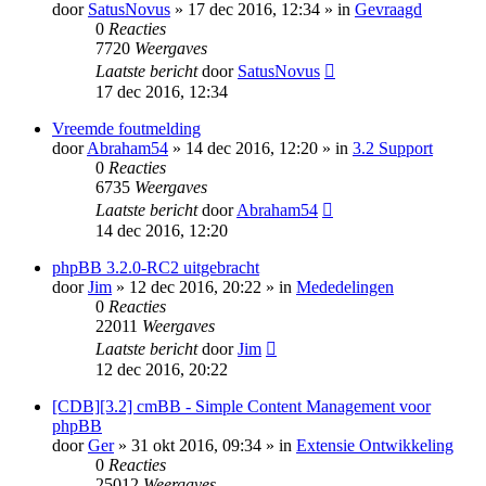
door
SatusNovus
» 17 dec 2016, 12:34 » in
Gevraagd
0
Reacties
7720
Weergaves
Laatste bericht
door
SatusNovus
17 dec 2016, 12:34
Vreemde foutmelding
door
Abraham54
» 14 dec 2016, 12:20 » in
3.2 Support
0
Reacties
6735
Weergaves
Laatste bericht
door
Abraham54
14 dec 2016, 12:20
phpBB 3.2.0-RC2 uitgebracht
door
Jim
» 12 dec 2016, 20:22 » in
Mededelingen
0
Reacties
22011
Weergaves
Laatste bericht
door
Jim
12 dec 2016, 20:22
[CDB][3.2] cmBB - Simple Content Management voor
phpBB
door
Ger
» 31 okt 2016, 09:34 » in
Extensie Ontwikkeling
0
Reacties
25012
Weergaves