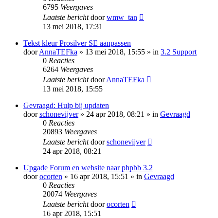
6795
Weergaves
Laatste bericht
door
wmw_tan
13 mei 2018, 17:31
Tekst kleur Prosilver SE aanpassen
door
AnnaTEFka
» 13 mei 2018, 15:55 » in
3.2 Support
0
Reacties
6264
Weergaves
Laatste bericht
door
AnnaTEFka
13 mei 2018, 15:55
Gevraagd: Hulp bij updaten
door
schonevijver
» 24 apr 2018, 08:21 » in
Gevraagd
0
Reacties
20893
Weergaves
Laatste bericht
door
schonevijver
24 apr 2018, 08:21
Upgade Forum en website naar phpbb 3.2
door
ocorten
» 16 apr 2018, 15:51 » in
Gevraagd
0
Reacties
20074
Weergaves
Laatste bericht
door
ocorten
16 apr 2018, 15:51