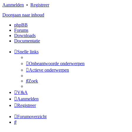
Aanmelden
•
Registreer
Doorgaan naar inhoud
phpBB
Forums
Downloads
Documentatie
Snelle links
Onbeantwoorde onderwerpen
Actieve onderwerpen
Zoek
V&A
Aanmelden
Registreer
Forumoverzicht
Zoek