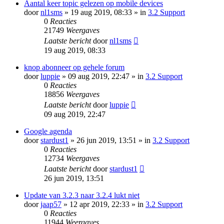
Aantal keer topic gelezen op mobile devices
door
nl1sms
» 19 aug 2019, 08:33 » in
3.2 Support
0
Reacties
21749
Weergaves
Laatste bericht
door
nl1sms
19 aug 2019, 08:33
knop abonneer op gehele forum
door
luppie
» 09 aug 2019, 22:47 » in
3.2 Support
0
Reacties
18856
Weergaves
Laatste bericht
door
luppie
09 aug 2019, 22:47
Google agenda
door
stardust1
» 26 jun 2019, 13:51 » in
3.2 Support
0
Reacties
12734
Weergaves
Laatste bericht
door
stardust1
26 jun 2019, 13:51
Update van 3.2.3 naar 3.2.4 lukt niet
door
jaap57
» 12 apr 2019, 22:33 » in
3.2 Support
0
Reacties
11944
Weergaves