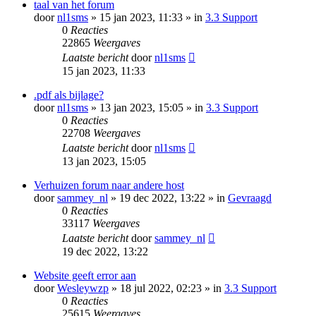
taal van het forum
door
nl1sms
» 15 jan 2023, 11:33 » in
3.3 Support
0
Reacties
22865
Weergaves
Laatste bericht
door
nl1sms
15 jan 2023, 11:33
.pdf als bijlage?
door
nl1sms
» 13 jan 2023, 15:05 » in
3.3 Support
0
Reacties
22708
Weergaves
Laatste bericht
door
nl1sms
13 jan 2023, 15:05
Verhuizen forum naar andere host
door
sammey_nl
» 19 dec 2022, 13:22 » in
Gevraagd
0
Reacties
33117
Weergaves
Laatste bericht
door
sammey_nl
19 dec 2022, 13:22
Website geeft error aan
door
Wesleywzp
» 18 jul 2022, 02:23 » in
3.3 Support
0
Reacties
25615
Weergaves