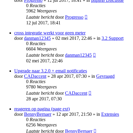
door
Progresso
» 12 jul 2017, 18:41 » in
phpBB Discussie
0
Reacties
5962
Weergaves
Laatste bericht
door
Progresso
12 jul 2017, 18:41
cross integratie werkt voor geen meter
door
danman12345
» 02 mei 2017, 22:46 » in
3.2 Support
0
Reacties
6604
Weergaves
Laatste bericht
door
danman12345
02 mei 2017, 22:46
Upgrade naar 3.2.0 + email notificaties
door
CADaccent
» 28 apr 2017, 07:30 » in
Gevraagd
0
Reacties
9780
Weergaves
Laatste bericht
door
CADaccent
28 apr 2017, 07:30
reageren op pagina (page ext)
door
BennyBernaer
» 12 apr 2017, 21:50 » in
Extensies
0
Reacties
6256
Weergaves
Laatste bericht
door
BennyBernaer