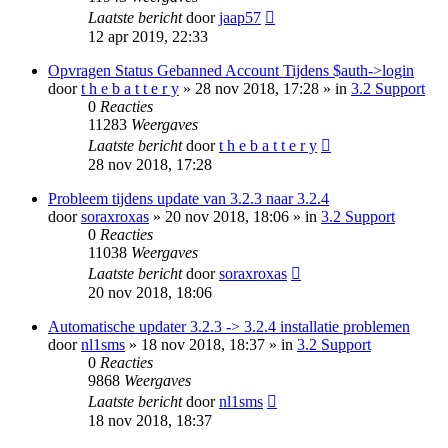
Laatste bericht
door
jaap57
12 apr 2019, 22:33
Opvragen Status Gebanned Account Tijdens $auth->login
door
t h e b a t t e r y
» 28 nov 2018, 17:28 » in
3.2 Support
0
Reacties
11283
Weergaves
Laatste bericht
door
t h e b a t t e r y
28 nov 2018, 17:28
Probleem tijdens update van 3.2.3 naar 3.2.4
door
soraxroxas
» 20 nov 2018, 18:06 » in
3.2 Support
0
Reacties
11038
Weergaves
Laatste bericht
door
soraxroxas
20 nov 2018, 18:06
Automatische updater 3.2.3 -> 3.2.4 installatie problemen
door
nl1sms
» 18 nov 2018, 18:37 » in
3.2 Support
0
Reacties
9868
Weergaves
Laatste bericht
door
nl1sms
18 nov 2018, 18:37