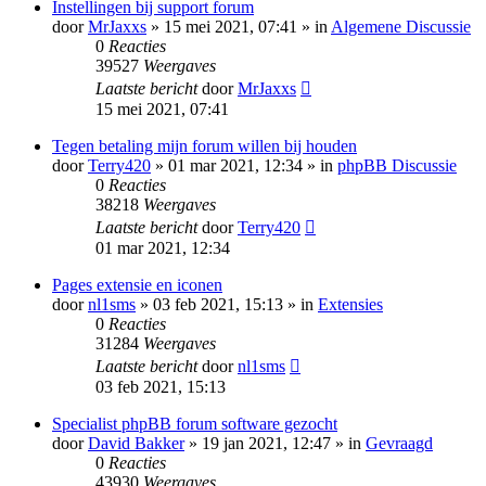
Instellingen bij support forum
door
MrJaxxs
» 15 mei 2021, 07:41 » in
Algemene Discussie
0
Reacties
39527
Weergaves
Laatste bericht
door
MrJaxxs
15 mei 2021, 07:41
Tegen betaling mijn forum willen bij houden
door
Terry420
» 01 mar 2021, 12:34 » in
phpBB Discussie
0
Reacties
38218
Weergaves
Laatste bericht
door
Terry420
01 mar 2021, 12:34
Pages extensie en iconen
door
nl1sms
» 03 feb 2021, 15:13 » in
Extensies
0
Reacties
31284
Weergaves
Laatste bericht
door
nl1sms
03 feb 2021, 15:13
Specialist phpBB forum software gezocht
door
David Bakker
» 19 jan 2021, 12:47 » in
Gevraagd
0
Reacties
43930
Weergaves