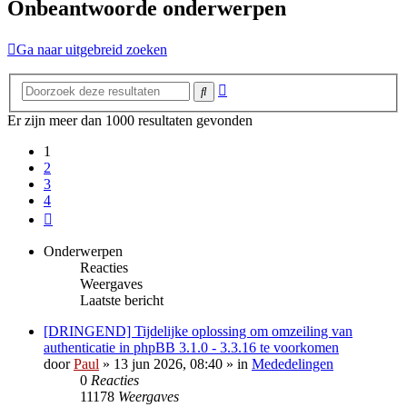
Onbeantwoorde onderwerpen
Ga naar uitgebreid zoeken
Uitgebreid
Zoek
zoeken
Er zijn meer dan 1000 resultaten gevonden
1
2
3
4
Volgende
Onderwerpen
Reacties
Weergaves
Laatste bericht
[DRINGEND] Tijdelijke oplossing om omzeiling van
authenticatie in phpBB 3.1.0 - 3.3.16 te voorkomen
door
Paul
» 13 jun 2026, 08:40 » in
Mededelingen
0
Reacties
11178
Weergaves