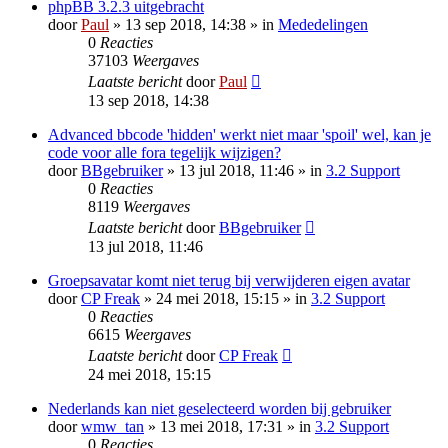
phpBB 3.2.3 uitgebracht
door
Paul
» 13 sep 2018, 14:38 » in
Mededelingen
0
Reacties
37103
Weergaves
Laatste bericht
door
Paul
13 sep 2018, 14:38
Advanced bbcode 'hidden' werkt niet maar 'spoil' wel, kan je
code voor alle fora tegelijk wijzigen?
door
BBgebruiker
» 13 jul 2018, 11:46 » in
3.2 Support
0
Reacties
8119
Weergaves
Laatste bericht
door
BBgebruiker
13 jul 2018, 11:46
Groepsavatar komt niet terug bij verwijderen eigen avatar
door
CP Freak
» 24 mei 2018, 15:15 » in
3.2 Support
0
Reacties
6615
Weergaves
Laatste bericht
door
CP Freak
24 mei 2018, 15:15
Nederlands kan niet geselecteerd worden bij gebruiker
door
wmw_tan
» 13 mei 2018, 17:31 » in
3.2 Support
0
Reacties