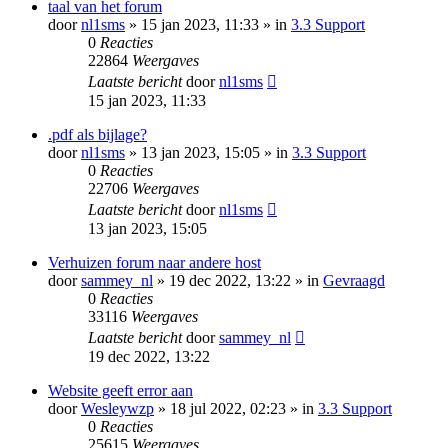
taal van het forum
door
nl1sms
» 15 jan 2023, 11:33 » in
3.3 Support
0
Reacties
22864
Weergaves
Laatste bericht
door
nl1sms
15 jan 2023, 11:33
.pdf als bijlage?
door
nl1sms
» 13 jan 2023, 15:05 » in
3.3 Support
0
Reacties
22706
Weergaves
Laatste bericht
door
nl1sms
13 jan 2023, 15:05
Verhuizen forum naar andere host
door
sammey_nl
» 19 dec 2022, 13:22 » in
Gevraagd
0
Reacties
33116
Weergaves
Laatste bericht
door
sammey_nl
19 dec 2022, 13:22
Website geeft error aan
door
Wesleywzp
» 18 jul 2022, 02:23 » in
3.3 Support
0
Reacties
25615
Weergaves