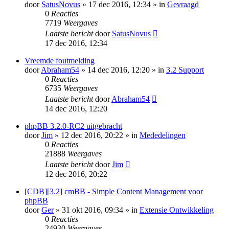
door
SatusNovus
» 17 dec 2016, 12:34 » in
Gevraagd
0
Reacties
7719
Weergaves
Laatste bericht
door
SatusNovus
17 dec 2016, 12:34
Vreemde foutmelding
door
Abraham54
» 14 dec 2016, 12:20 » in
3.2 Support
0
Reacties
6735
Weergaves
Laatste bericht
door
Abraham54
14 dec 2016, 12:20
phpBB 3.2.0-RC2 uitgebracht
door
Jim
» 12 dec 2016, 20:22 » in
Mededelingen
0
Reacties
21888
Weergaves
Laatste bericht
door
Jim
12 dec 2016, 20:22
[CDB][3.2] cmBB - Simple Content Management voor
phpBB
door
Ger
» 31 okt 2016, 09:34 » in
Extensie Ontwikkeling
0
Reacties
24930
Weergaves