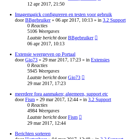
12 apr 2017, 21:50
Imagemagick configureren en testen voor gebruik
door
BBgebruiker
» 06 apr 2017, 10:13 » in
3.2 Support
0
Reacties
5106
Weergaves
Laatste bericht
door
BBgebruiker
06 apr 2017, 10:13
Extensie weergeven op Portaal
door
Gio73
» 29 mar 2017, 17:23 » in
Extensies
0
Reacties
5945
Weergaves
Laatste bericht
door
Gio73
29 mar 2017, 17:23
meerdere fora aanmaken; algemeen, support etc
door
Fism
» 29 mar 2017, 12:44 » in
3.2 Support
0
Reacties
4984
Weergaves
Laatste bericht
door
Fism
29 mar 2017, 12:44
Berichten sorteren