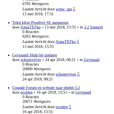
6795
Weergaves
Laatste bericht
door
wmw_tan
13 mei 2018, 17:31
Tekst kleur Prosilver SE aanpassen
door
AnnaTEFka
» 13 mei 2018, 15:55 » in
3.2 Support
0
Reacties
6263
Weergaves
Laatste bericht
door
AnnaTEFka
13 mei 2018, 15:55
Gevraagd: Hulp bij updaten
door
schonevijver
» 24 apr 2018, 08:21 » in
Gevraagd
0
Reacties
20890
Weergaves
Laatste bericht
door
schonevijver
24 apr 2018, 08:21
Upgade Forum en website naar phpbb 3.2
door
ocorten
» 16 apr 2018, 15:51 » in
Gevraagd
0
Reacties
20071
Weergaves
Laatste bericht
door
ocorten
16 apr 2018, 15:51