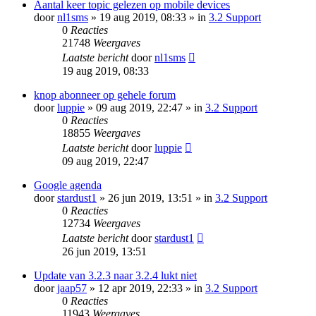
Aantal keer topic gelezen op mobile devices
door
nl1sms
» 19 aug 2019, 08:33 » in
3.2 Support
0
Reacties
21748
Weergaves
Laatste bericht
door
nl1sms
19 aug 2019, 08:33
knop abonneer op gehele forum
door
luppie
» 09 aug 2019, 22:47 » in
3.2 Support
0
Reacties
18855
Weergaves
Laatste bericht
door
luppie
09 aug 2019, 22:47
Google agenda
door
stardust1
» 26 jun 2019, 13:51 » in
3.2 Support
0
Reacties
12734
Weergaves
Laatste bericht
door
stardust1
26 jun 2019, 13:51
Update van 3.2.3 naar 3.2.4 lukt niet
door
jaap57
» 12 apr 2019, 22:33 » in
3.2 Support
0
Reacties
11943
Weergaves