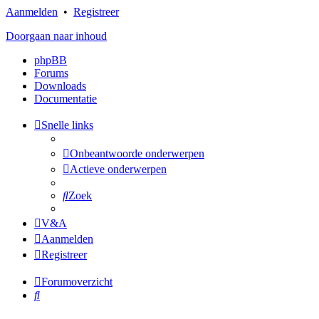
Aanmelden
•
Registreer
Doorgaan naar inhoud
phpBB
Forums
Downloads
Documentatie
Snelle links
Onbeantwoorde onderwerpen
Actieve onderwerpen
Zoek
V&A
Aanmelden
Registreer
Forumoverzicht
Zoek