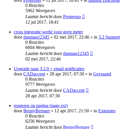
door
Progresso
» 12 jul 2017, 18:41 » in
phpBB Discussie
0
Reacties
5962
Weergaves
Laatste bericht
door
Progresso
12 jul 2017, 18:41
cross integratie werkt voor geen meter
door
danman12345
» 02 mei 2017, 22:46 » in
3.2 Support
0
Reacties
6604
Weergaves
Laatste bericht
door
danman12345
02 mei 2017, 22:46
Upgrade naar 3.2.0 + email notificaties
door
CADaccent
» 28 apr 2017, 07:30 » in
Gevraagd
0
Reacties
9777
Weergaves
Laatste bericht
door
CADaccent
28 apr 2017, 07:30
reageren op pagina (page ext)
door
BennyBernaer
» 12 apr 2017, 21:50 » in
Extensies
0
Reacties
6256
Weergaves
Laatste bericht
door
BennyBernaer