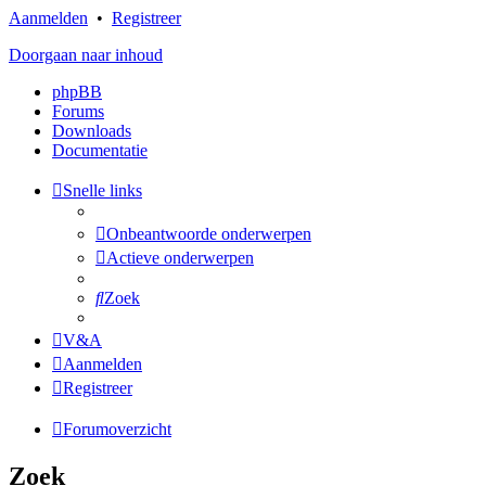
Aanmelden
•
Registreer
Doorgaan naar inhoud
phpBB
Forums
Downloads
Documentatie
Snelle links
Onbeantwoorde onderwerpen
Actieve onderwerpen
Zoek
V&A
Aanmelden
Registreer
Forumoverzicht
Zoek