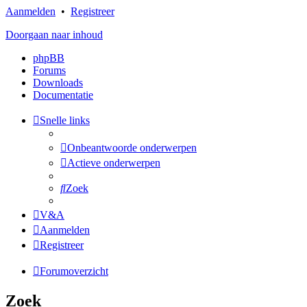
Aanmelden
•
Registreer
Doorgaan naar inhoud
phpBB
Forums
Downloads
Documentatie
Snelle links
Onbeantwoorde onderwerpen
Actieve onderwerpen
Zoek
V&A
Aanmelden
Registreer
Forumoverzicht
Zoek