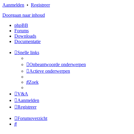
Aanmelden
•
Registreer
Doorgaan naar inhoud
phpBB
Forums
Downloads
Documentatie
Snelle links
Onbeantwoorde onderwerpen
Actieve onderwerpen
Zoek
V&A
Aanmelden
Registreer
Forumoverzicht
Zoek