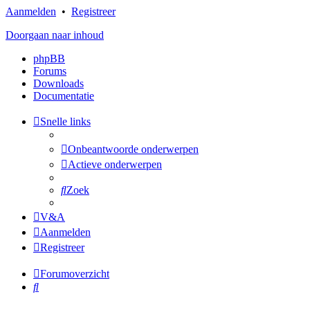
Aanmelden
•
Registreer
Doorgaan naar inhoud
phpBB
Forums
Downloads
Documentatie
Snelle links
Onbeantwoorde onderwerpen
Actieve onderwerpen
Zoek
V&A
Aanmelden
Registreer
Forumoverzicht
Zoek