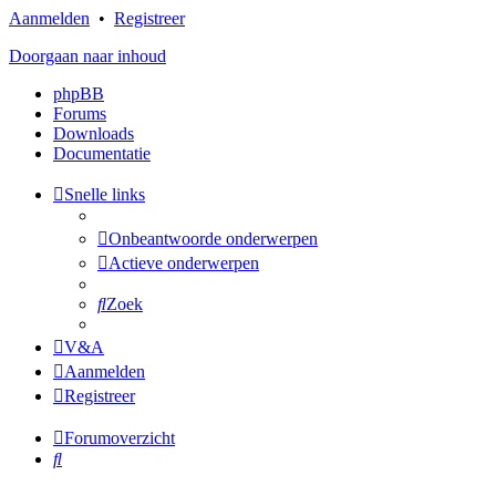
Aanmelden
•
Registreer
Doorgaan naar inhoud
phpBB
Forums
Downloads
Documentatie
Snelle links
Onbeantwoorde onderwerpen
Actieve onderwerpen
Zoek
V&A
Aanmelden
Registreer
Forumoverzicht
Zoek