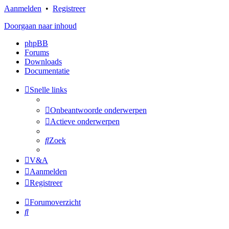
Aanmelden
•
Registreer
Doorgaan naar inhoud
phpBB
Forums
Downloads
Documentatie
Snelle links
Onbeantwoorde onderwerpen
Actieve onderwerpen
Zoek
V&A
Aanmelden
Registreer
Forumoverzicht
Zoek