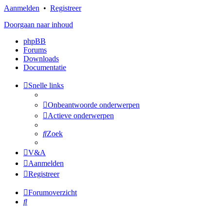
Aanmelden
•
Registreer
Doorgaan naar inhoud
phpBB
Forums
Downloads
Documentatie
Snelle links
Onbeantwoorde onderwerpen
Actieve onderwerpen
Zoek
V&A
Aanmelden
Registreer
Forumoverzicht
Zoek