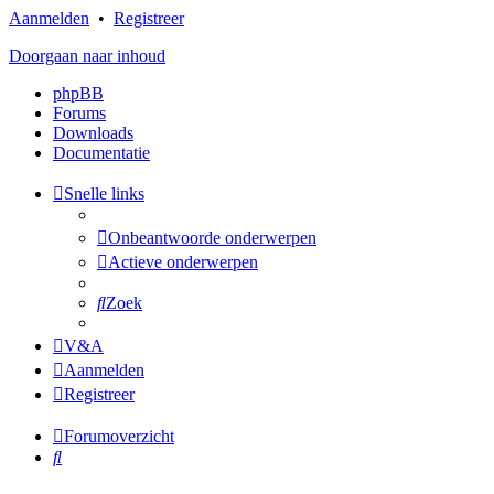
Aanmelden
•
Registreer
Doorgaan naar inhoud
phpBB
Forums
Downloads
Documentatie
Snelle links
Onbeantwoorde onderwerpen
Actieve onderwerpen
Zoek
V&A
Aanmelden
Registreer
Forumoverzicht
Zoek