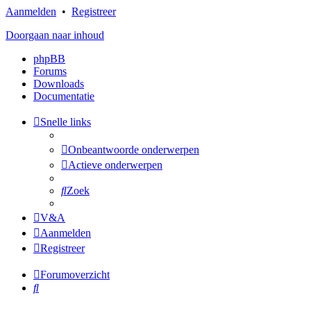
Aanmelden
•
Registreer
Doorgaan naar inhoud
phpBB
Forums
Downloads
Documentatie
Snelle links
Onbeantwoorde onderwerpen
Actieve onderwerpen
Zoek
V&A
Aanmelden
Registreer
Forumoverzicht
Zoek