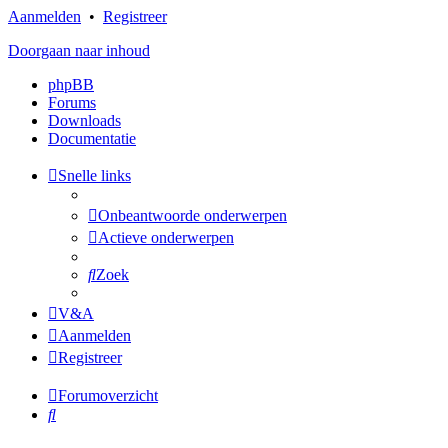
Aanmelden
•
Registreer
Doorgaan naar inhoud
phpBB
Forums
Downloads
Documentatie
Snelle links
Onbeantwoorde onderwerpen
Actieve onderwerpen
Zoek
V&A
Aanmelden
Registreer
Forumoverzicht
Zoek