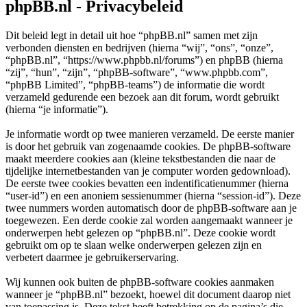
phpBB.nl - Privacybeleid
Dit beleid legt in detail uit hoe “phpBB.nl” samen met zijn
verbonden diensten en bedrijven (hierna “wij”, “ons”, “onze”,
“phpBB.nl”, “https://www.phpbb.nl/forums”) en phpBB (hierna
“zij”, “hun”, “zijn”, “phpBB-software”, “www.phpbb.com”,
“phpBB Limited”, “phpBB-teams”) de informatie die wordt
verzameld gedurende een bezoek aan dit forum, wordt gebruikt
(hierna “je informatie”).
Je informatie wordt op twee manieren verzameld. De eerste manier
is door het gebruik van zogenaamde cookies. De phpBB-software
maakt meerdere cookies aan (kleine tekstbestanden die naar de
tijdelijke internetbestanden van je computer worden gedownload).
De eerste twee cookies bevatten een indentificatienummer (hierna
“user-id”) en een anoniem sessienummer (hierna “session-id”). Deze
twee nummers worden automatisch door de phpBB-software aan je
toegewezen. Een derde cookie zal worden aangemaakt wanneer je
onderwerpen hebt gelezen op “phpBB.nl”. Deze cookie wordt
gebruikt om op te slaan welke onderwerpen gelezen zijn en
verbetert daarmee je gebruikerservaring.
Wij kunnen ook buiten de phpBB-software cookies aanmaken
wanneer je “phpBB.nl” bezoekt, hoewel dit document daarop niet
van toepassing is. Deze tekst heeft betrekking op de pagina’s die