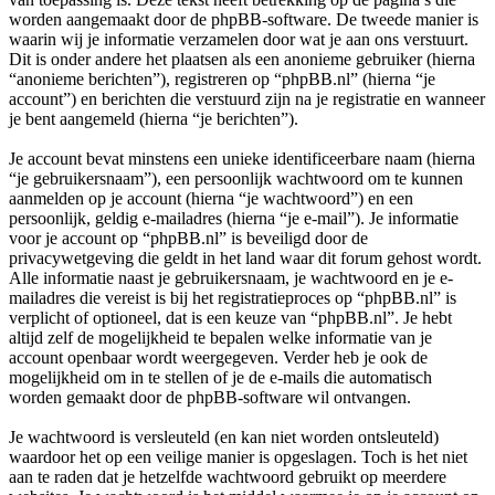
worden aangemaakt door de phpBB-software. De tweede manier is
waarin wij je informatie verzamelen door wat je aan ons verstuurt.
Dit is onder andere het plaatsen als een anonieme gebruiker (hierna
“anonieme berichten”), registreren op “phpBB.nl” (hierna “je
account”) en berichten die verstuurd zijn na je registratie en wanneer
je bent aangemeld (hierna “je berichten”).
Je account bevat minstens een unieke identificeerbare naam (hierna
“je gebruikersnaam”), een persoonlijk wachtwoord om te kunnen
aanmelden op je account (hierna “je wachtwoord”) en een
persoonlijk, geldig e-mailadres (hierna “je e-mail”). Je informatie
voor je account op “phpBB.nl” is beveiligd door de
privacywetgeving die geldt in het land waar dit forum gehost wordt.
Alle informatie naast je gebruikersnaam, je wachtwoord en je e-
mailadres die vereist is bij het registratieproces op “phpBB.nl” is
verplicht of optioneel, dat is een keuze van “phpBB.nl”. Je hebt
altijd zelf de mogelijkheid te bepalen welke informatie van je
account openbaar wordt weergegeven. Verder heb je ook de
mogelijkheid om in te stellen of je de e-mails die automatisch
worden gemaakt door de phpBB-software wil ontvangen.
Je wachtwoord is versleuteld (en kan niet worden ontsleuteld)
waardoor het op een veilige manier is opgeslagen. Toch is het niet
aan te raden dat je hetzelfde wachtwoord gebruikt op meerdere