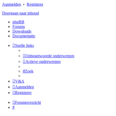
Aanmelden
•
Registreer
Doorgaan naar inhoud
phpBB
Forums
Downloads
Documentatie
Snelle links
Onbeantwoorde onderwerpen
Actieve onderwerpen
Zoek
V&A
Aanmelden
Registreer
Forumoverzicht
Zoek