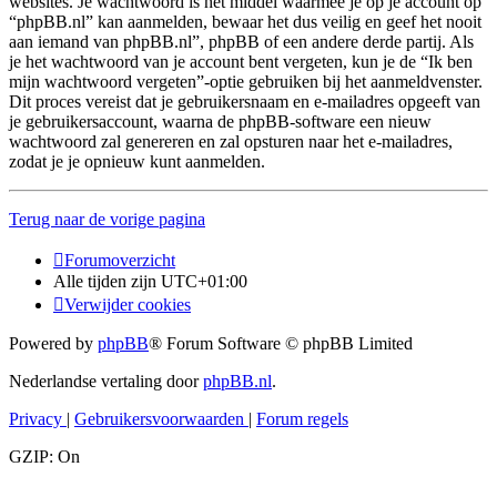
websites. Je wachtwoord is het middel waarmee je op je account op
“phpBB.nl” kan aanmelden, bewaar het dus veilig en geef het nooit
aan iemand van phpBB.nl”, phpBB of een andere derde partij. Als
je het wachtwoord van je account bent vergeten, kun je de “Ik ben
mijn wachtwoord vergeten”-optie gebruiken bij het aanmeldvenster.
Dit proces vereist dat je gebruikersnaam en e-mailadres opgeeft van
je gebruikersaccount, waarna de phpBB-software een nieuw
wachtwoord zal genereren en zal opsturen naar het e-mailadres,
zodat je je opnieuw kunt aanmelden.
Terug naar de vorige pagina
Forumoverzicht
Alle tijden zijn
UTC+01:00
Verwijder cookies
Powered by
phpBB
® Forum Software © phpBB Limited
Nederlandse vertaling door
phpBB.nl
.
Privacy
|
Gebruikersvoorwaarden
|
Forum regels
GZIP: On