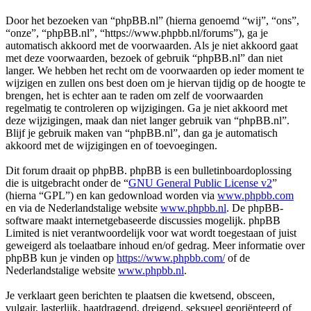
Door het bezoeken van “phpBB.nl” (hierna genoemd “wij”, “ons”,
“onze”, “phpBB.nl”, “https://www.phpbb.nl/forums”), ga je
automatisch akkoord met de voorwaarden. Als je niet akkoord gaat
met deze voorwaarden, bezoek of gebruik “phpBB.nl” dan niet
langer. We hebben het recht om de voorwaarden op ieder moment te
wijzigen en zullen ons best doen om je hiervan tijdig op de hoogte te
brengen, het is echter aan te raden om zelf de voorwaarden
regelmatig te controleren op wijzigingen. Ga je niet akkoord met
deze wijzigingen, maak dan niet langer gebruik van “phpBB.nl”.
Blijf je gebruik maken van “phpBB.nl”, dan ga je automatisch
akkoord met de wijzigingen en of toevoegingen.
Dit forum draait op phpBB. phpBB is een bulletinboardoplossing
die is uitgebracht onder de “
GNU General Public License v2
”
(hierna “GPL”) en kan gedownload worden via
www.phpbb.com
en via de Nederlandstalige website
www.phpbb.nl
. De phpBB-
software maakt internetgebaseerde discussies mogelijk. phpBB
Limited is niet verantwoordelijk voor wat wordt toegestaan of juist
geweigerd als toelaatbare inhoud en/of gedrag. Meer informatie over
phpBB kun je vinden op
https://www.phpbb.com/
of de
Nederlandstalige website
www.phpbb.nl
.
Je verklaart geen berichten te plaatsen die kwetsend, obsceen,
vulgair, lasterlijk, haatdragend, dreigend, seksueel georiënteerd of