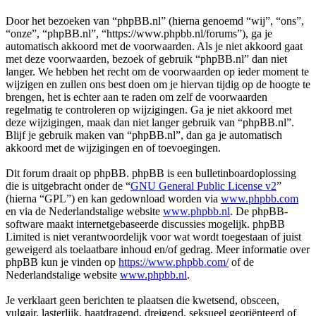
Door het bezoeken van “phpBB.nl” (hierna genoemd “wij”, “ons”,
“onze”, “phpBB.nl”, “https://www.phpbb.nl/forums”), ga je
automatisch akkoord met de voorwaarden. Als je niet akkoord gaat
met deze voorwaarden, bezoek of gebruik “phpBB.nl” dan niet
langer. We hebben het recht om de voorwaarden op ieder moment te
wijzigen en zullen ons best doen om je hiervan tijdig op de hoogte te
brengen, het is echter aan te raden om zelf de voorwaarden
regelmatig te controleren op wijzigingen. Ga je niet akkoord met
deze wijzigingen, maak dan niet langer gebruik van “phpBB.nl”.
Blijf je gebruik maken van “phpBB.nl”, dan ga je automatisch
akkoord met de wijzigingen en of toevoegingen.
Dit forum draait op phpBB. phpBB is een bulletinboardoplossing
die is uitgebracht onder de “
GNU General Public License v2
”
(hierna “GPL”) en kan gedownload worden via
www.phpbb.com
en via de Nederlandstalige website
www.phpbb.nl
. De phpBB-
software maakt internetgebaseerde discussies mogelijk. phpBB
Limited is niet verantwoordelijk voor wat wordt toegestaan of juist
geweigerd als toelaatbare inhoud en/of gedrag. Meer informatie over
phpBB kun je vinden op
https://www.phpbb.com/
of de
Nederlandstalige website
www.phpbb.nl
.
Je verklaart geen berichten te plaatsen die kwetsend, obsceen,
vulgair, lasterlijk, haatdragend, dreigend, seksueel georiënteerd of