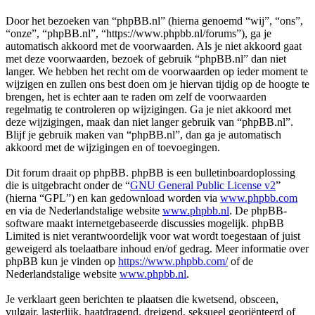
Door het bezoeken van “phpBB.nl” (hierna genoemd “wij”, “ons”,
“onze”, “phpBB.nl”, “https://www.phpbb.nl/forums”), ga je
automatisch akkoord met de voorwaarden. Als je niet akkoord gaat
met deze voorwaarden, bezoek of gebruik “phpBB.nl” dan niet
langer. We hebben het recht om de voorwaarden op ieder moment te
wijzigen en zullen ons best doen om je hiervan tijdig op de hoogte te
brengen, het is echter aan te raden om zelf de voorwaarden
regelmatig te controleren op wijzigingen. Ga je niet akkoord met
deze wijzigingen, maak dan niet langer gebruik van “phpBB.nl”.
Blijf je gebruik maken van “phpBB.nl”, dan ga je automatisch
akkoord met de wijzigingen en of toevoegingen.
Dit forum draait op phpBB. phpBB is een bulletinboardoplossing
die is uitgebracht onder de “
GNU General Public License v2
”
(hierna “GPL”) en kan gedownload worden via
www.phpbb.com
en via de Nederlandstalige website
www.phpbb.nl
. De phpBB-
software maakt internetgebaseerde discussies mogelijk. phpBB
Limited is niet verantwoordelijk voor wat wordt toegestaan of juist
geweigerd als toelaatbare inhoud en/of gedrag. Meer informatie over
phpBB kun je vinden op
https://www.phpbb.com/
of de
Nederlandstalige website
www.phpbb.nl
.
Je verklaart geen berichten te plaatsen die kwetsend, obsceen,
vulgair, lasterlijk, haatdragend, dreigend, seksueel georiënteerd of