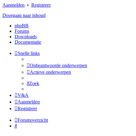
Aanmelden
•
Registreer
Doorgaan naar inhoud
phpBB
Forums
Downloads
Documentatie
Snelle links
Onbeantwoorde onderwerpen
Actieve onderwerpen
Zoek
V&A
Aanmelden
Registreer
Forumoverzicht
Zoek