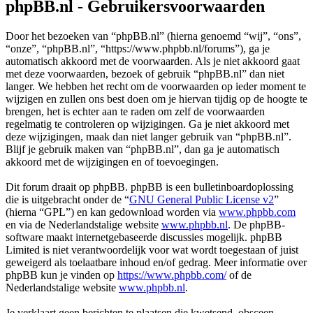
phpBB.nl - Gebruikersvoorwaarden
Door het bezoeken van “phpBB.nl” (hierna genoemd “wij”, “ons”,
“onze”, “phpBB.nl”, “https://www.phpbb.nl/forums”), ga je
automatisch akkoord met de voorwaarden. Als je niet akkoord gaat
met deze voorwaarden, bezoek of gebruik “phpBB.nl” dan niet
langer. We hebben het recht om de voorwaarden op ieder moment te
wijzigen en zullen ons best doen om je hiervan tijdig op de hoogte te
brengen, het is echter aan te raden om zelf de voorwaarden
regelmatig te controleren op wijzigingen. Ga je niet akkoord met
deze wijzigingen, maak dan niet langer gebruik van “phpBB.nl”.
Blijf je gebruik maken van “phpBB.nl”, dan ga je automatisch
akkoord met de wijzigingen en of toevoegingen.
Dit forum draait op phpBB. phpBB is een bulletinboardoplossing
die is uitgebracht onder de “
GNU General Public License v2
”
(hierna “GPL”) en kan gedownload worden via
www.phpbb.com
en via de Nederlandstalige website
www.phpbb.nl
. De phpBB-
software maakt internetgebaseerde discussies mogelijk. phpBB
Limited is niet verantwoordelijk voor wat wordt toegestaan of juist
geweigerd als toelaatbare inhoud en/of gedrag. Meer informatie over
phpBB kun je vinden op
https://www.phpbb.com/
of de
Nederlandstalige website
www.phpbb.nl
.
Je verklaart geen berichten te plaatsen die kwetsend, obsceen,