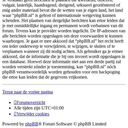
vulgair, lasterlijk, haatdragend, dreigend, seksueel georiënteerd of
enig ander materiaal bevat die de wetten van je eigen land, het land
waar “phpBB.nl” is gehost of internationale wetgeving kunnen
schenden. Het plaatsen van dergelijke berichten kan ertoe leiden dat
je met onmiddellijke ingang en permanent wordt verbannen van dit
forum. Tevens kan je provider worden ingelicht. De IP-adressen van
alle berichten worden opgeslagen om deze voorwaarden te kunnen
waarborgen. Je gaat er mee akkoord dat “phpBB.nl” het recht heeft
om ieder onderwerp te verwijderen, te wijzigen, te sluiten of te
verplaatsen wanneer zij dit nodig achten. Als gebruiker ga je ermee
akkoord, dat de informatie die je bij ons invoert wordt opgeslagen in
een database. Hoewel deze informatie niet aan een derde partij zal
worden verstrekt zónder je toestemming, kan “phpBB.nl” nóch
phpBB verantwoordelijk worden gehouden voor een hackpoging
die ertoe kan leiden dat de gegevens vrijkomen.
Terug naar de vorige pagina
Forumoverzicht
Alle tijden zijn
UTC+01:00
Verwijder cookies
Powered by
phpBB
® Forum Software © phpBB Limited