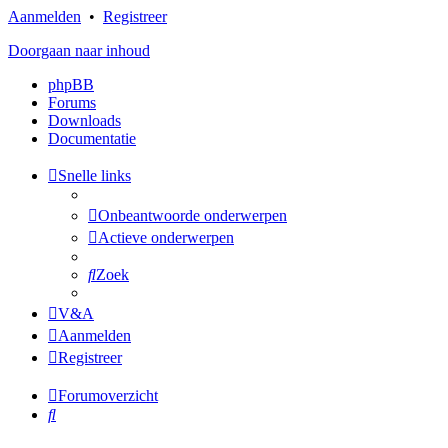
Aanmelden
•
Registreer
Doorgaan naar inhoud
phpBB
Forums
Downloads
Documentatie
Snelle links
Onbeantwoorde onderwerpen
Actieve onderwerpen
Zoek
V&A
Aanmelden
Registreer
Forumoverzicht
Zoek