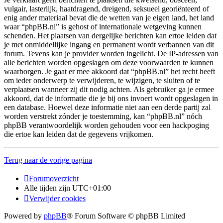
vulgair, lasterlijk, haatdragend, dreigend, seksueel georiënteerd of
enig ander materiaal bevat die de wetten van je eigen land, het land
waar “phpBB.nl” is gehost of internationale wetgeving kunnen
schenden. Het plaatsen van dergelijke berichten kan ertoe leiden dat
je met onmiddellijke ingang en permanent wordt verbannen van dit
forum. Tevens kan je provider worden ingelicht. De IP-adressen van
alle berichten worden opgeslagen om deze voorwaarden te kunnen
waarborgen. Je gaat er mee akkoord dat “phpBB.nl” het recht heeft
om ieder onderwerp te verwijderen, te wijzigen, te sluiten of te
verplaatsen wanneer zij dit nodig achten. Als gebruiker ga je ermee
akkoord, dat de informatie die je bij ons invoert wordt opgeslagen in
een database. Hoewel deze informatie niet aan een derde partij zal
worden verstrekt zónder je toestemming, kan “phpBB.nl” nóch
phpBB verantwoordelijk worden gehouden voor een hackpoging
die ertoe kan leiden dat de gegevens vrijkomen.
Terug naar de vorige pagina
Forumoverzicht
Alle tijden zijn
UTC+01:00
Verwijder cookies
Powered by
phpBB
® Forum Software © phpBB Limited