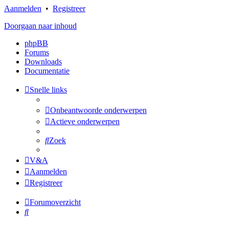
Aanmelden
•
Registreer
Doorgaan naar inhoud
phpBB
Forums
Downloads
Documentatie
Snelle links
Onbeantwoorde onderwerpen
Actieve onderwerpen
Zoek
V&A
Aanmelden
Registreer
Forumoverzicht
Zoek