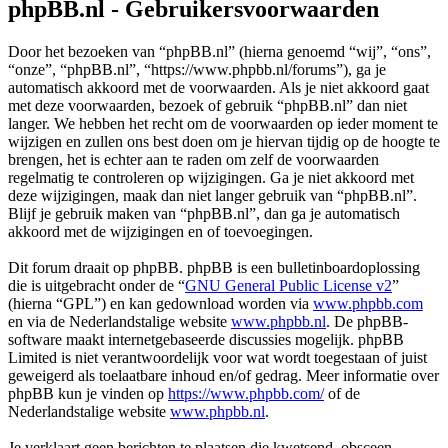
phpBB.nl - Gebruikersvoorwaarden
Door het bezoeken van “phpBB.nl” (hierna genoemd “wij”, “ons”,
“onze”, “phpBB.nl”, “https://www.phpbb.nl/forums”), ga je
automatisch akkoord met de voorwaarden. Als je niet akkoord gaat
met deze voorwaarden, bezoek of gebruik “phpBB.nl” dan niet
langer. We hebben het recht om de voorwaarden op ieder moment te
wijzigen en zullen ons best doen om je hiervan tijdig op de hoogte te
brengen, het is echter aan te raden om zelf de voorwaarden
regelmatig te controleren op wijzigingen. Ga je niet akkoord met
deze wijzigingen, maak dan niet langer gebruik van “phpBB.nl”.
Blijf je gebruik maken van “phpBB.nl”, dan ga je automatisch
akkoord met de wijzigingen en of toevoegingen.
Dit forum draait op phpBB. phpBB is een bulletinboardoplossing
die is uitgebracht onder de “
GNU General Public License v2
”
(hierna “GPL”) en kan gedownload worden via
www.phpbb.com
en via de Nederlandstalige website
www.phpbb.nl
. De phpBB-
software maakt internetgebaseerde discussies mogelijk. phpBB
Limited is niet verantwoordelijk voor wat wordt toegestaan of juist
geweigerd als toelaatbare inhoud en/of gedrag. Meer informatie over
phpBB kun je vinden op
https://www.phpbb.com/
of de
Nederlandstalige website
www.phpbb.nl
.
Je verklaart geen berichten te plaatsen die kwetsend, obsceen,