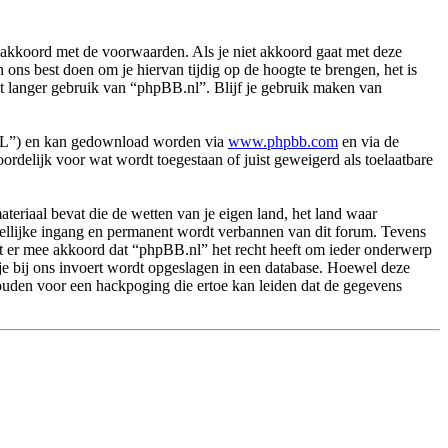
akkoord met de voorwaarden. Als je niet akkoord gaat met deze
ns best doen om je hiervan tijdig op de hoogte te brengen, het is
et langer gebruik van “phpBB.nl”. Blijf je gebruik maken van
PL”) en kan gedownload worden via
www.phpbb.com
en via de
rdelijk voor wat wordt toegestaan of juist geweigerd als toelaatbare
.
materiaal bevat die de wetten van je eigen land, het land waar
dellijke ingang en permanent wordt verbannen van dit forum. Tevens
t er mee akkoord dat “phpBB.nl” het recht heeft om ieder onderwerp
ie je bij ons invoert wordt opgeslagen in een database. Hoewel deze
ouden voor een hackpoging die ertoe kan leiden dat de gegevens