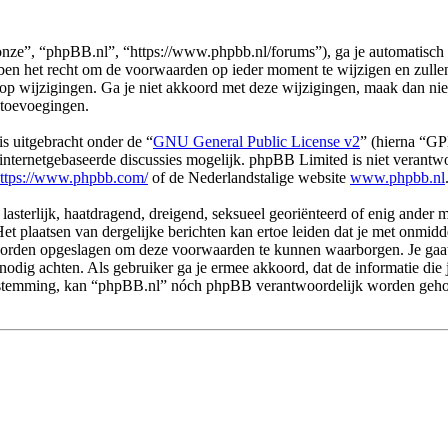
ze”, “phpBB.nl”, “https://www.phpbb.nl/forums”), ga je automatisch 
n het recht om de voorwaarden op ieder moment te wijzigen en zullen o
 op wijzigingen. Ga je niet akkoord met deze wijzigingen, maak dan ni
 toevoegingen.
s uitgebracht onder de “
GNU General Public License v2
” (hierna “G
ternetgebaseerde discussies mogelijk. phpBB Limited is niet verantwoo
ttps://www.phpbb.com/
of de Nederlandstalige website
www.phpbb.nl
 lasterlijk, haatdragend, dreigend, seksueel georiënteerd of enig ander 
et plaatsen van dergelijke berichten kan ertoe leiden dat je met onmid
n worden opgeslagen om deze voorwaarden te kunnen waarborgen. Je gaa
dit nodig achten. Als gebruiker ga je ermee akkoord, dat de informatie d
e toestemming, kan “phpBB.nl” nóch phpBB verantwoordelijk worden geh