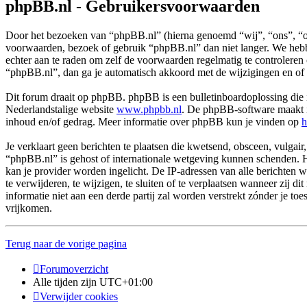
phpBB.nl - Gebruikersvoorwaarden
Door het bezoeken van “phpBB.nl” (hierna genoemd “wij”, “ons”, “on
voorwaarden, bezoek of gebruik “phpBB.nl” dan niet langer. We hebbe
echter aan te raden om zelf de voorwaarden regelmatig te controleren
“phpBB.nl”, dan ga je automatisch akkoord met de wijzigingen en of
Dit forum draait op phpBB. phpBB is een bulletinboardoplossing die i
Nederlandstalige website
www.phpbb.nl
. De phpBB-software maakt in
inhoud en/of gedrag. Meer informatie over phpBB kun je vinden op
h
Je verklaart geen berichten te plaatsen die kwetsend, obsceen, vulgair,
“phpBB.nl” is gehost of internationale wetgeving kunnen schenden. H
kan je provider worden ingelicht. De IP-adressen van alle berichte
te verwijderen, te wijzigen, te sluiten of te verplaatsen wanneer zij 
informatie niet aan een derde partij zal worden verstrekt zónder j
vrijkomen.
Terug naar de vorige pagina
Forumoverzicht
Alle tijden zijn
UTC+01:00
Verwijder cookies