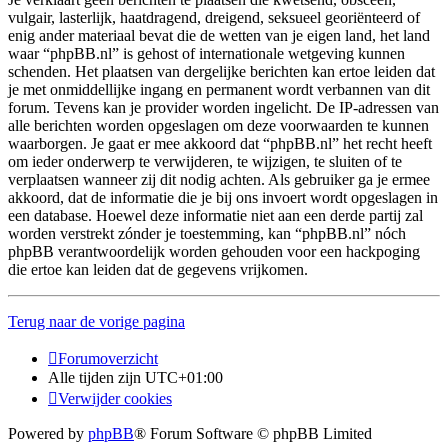
vulgair, lasterlijk, haatdragend, dreigend, seksueel georiënteerd of
enig ander materiaal bevat die de wetten van je eigen land, het land
waar “phpBB.nl” is gehost of internationale wetgeving kunnen
schenden. Het plaatsen van dergelijke berichten kan ertoe leiden dat
je met onmiddellijke ingang en permanent wordt verbannen van dit
forum. Tevens kan je provider worden ingelicht. De IP-adressen van
alle berichten worden opgeslagen om deze voorwaarden te kunnen
waarborgen. Je gaat er mee akkoord dat “phpBB.nl” het recht heeft
om ieder onderwerp te verwijderen, te wijzigen, te sluiten of te
verplaatsen wanneer zij dit nodig achten. Als gebruiker ga je ermee
akkoord, dat de informatie die je bij ons invoert wordt opgeslagen in
een database. Hoewel deze informatie niet aan een derde partij zal
worden verstrekt zónder je toestemming, kan “phpBB.nl” nóch
phpBB verantwoordelijk worden gehouden voor een hackpoging
die ertoe kan leiden dat de gegevens vrijkomen.
Terug naar de vorige pagina
Forumoverzicht
Alle tijden zijn
UTC+01:00
Verwijder cookies
Powered by
phpBB
® Forum Software © phpBB Limited