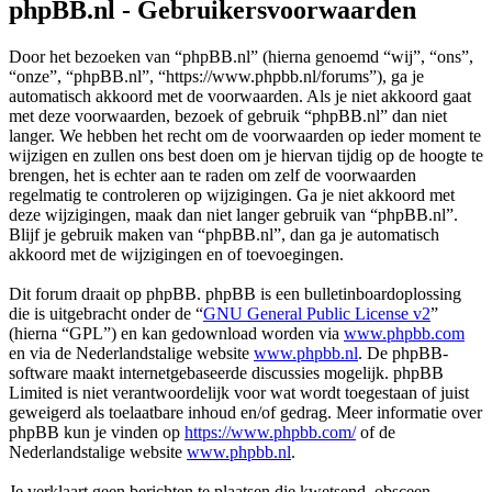
phpBB.nl - Gebruikersvoorwaarden
Door het bezoeken van “phpBB.nl” (hierna genoemd “wij”, “ons”,
“onze”, “phpBB.nl”, “https://www.phpbb.nl/forums”), ga je
automatisch akkoord met de voorwaarden. Als je niet akkoord gaat
met deze voorwaarden, bezoek of gebruik “phpBB.nl” dan niet
langer. We hebben het recht om de voorwaarden op ieder moment te
wijzigen en zullen ons best doen om je hiervan tijdig op de hoogte te
brengen, het is echter aan te raden om zelf de voorwaarden
regelmatig te controleren op wijzigingen. Ga je niet akkoord met
deze wijzigingen, maak dan niet langer gebruik van “phpBB.nl”.
Blijf je gebruik maken van “phpBB.nl”, dan ga je automatisch
akkoord met de wijzigingen en of toevoegingen.
Dit forum draait op phpBB. phpBB is een bulletinboardoplossing
die is uitgebracht onder de “
GNU General Public License v2
”
(hierna “GPL”) en kan gedownload worden via
www.phpbb.com
en via de Nederlandstalige website
www.phpbb.nl
. De phpBB-
software maakt internetgebaseerde discussies mogelijk. phpBB
Limited is niet verantwoordelijk voor wat wordt toegestaan of juist
geweigerd als toelaatbare inhoud en/of gedrag. Meer informatie over
phpBB kun je vinden op
https://www.phpbb.com/
of de
Nederlandstalige website
www.phpbb.nl
.
Je verklaart geen berichten te plaatsen die kwetsend, obsceen,