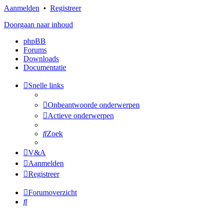
Aanmelden
•
Registreer
Doorgaan naar inhoud
phpBB
Forums
Downloads
Documentatie
Snelle links
Onbeantwoorde onderwerpen
Actieve onderwerpen
Zoek
V&A
Aanmelden
Registreer
Forumoverzicht
Zoek