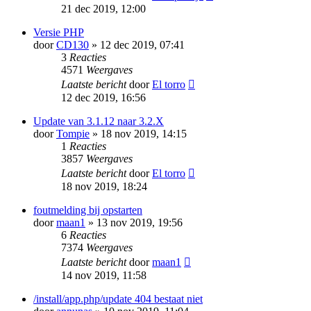
21 dec 2019, 12:00
Versie PHP
door
CD130
» 12 dec 2019, 07:41
3
Reacties
4571
Weergaves
Laatste bericht
door
El torro
12 dec 2019, 16:56
Update van 3.1.12 naar 3.2.X
door
Tompie
» 18 nov 2019, 14:15
1
Reacties
3857
Weergaves
Laatste bericht
door
El torro
18 nov 2019, 18:24
foutmelding bij opstarten
door
maan1
» 13 nov 2019, 19:56
6
Reacties
7374
Weergaves
Laatste bericht
door
maan1
14 nov 2019, 11:58
/install/app.php/update 404 bestaat niet