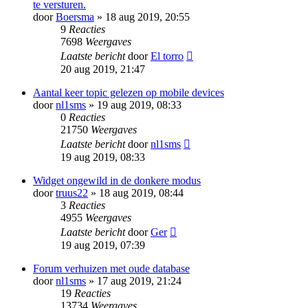
te versturen.
door
Boersma
» 18 aug 2019, 20:55
9
Reacties
7698
Weergaves
Laatste bericht
door
El torro
20 aug 2019, 21:47
Aantal keer topic gelezen op mobile devices
door
nl1sms
» 19 aug 2019, 08:33
0
Reacties
21750
Weergaves
Laatste bericht
door
nl1sms
19 aug 2019, 08:33
Widget ongewild in de donkere modus
door
truus22
» 18 aug 2019, 08:44
3
Reacties
4955
Weergaves
Laatste bericht
door
Ger
19 aug 2019, 07:39
Forum verhuizen met oude database
door
nl1sms
» 17 aug 2019, 21:24
19
Reacties
13734
Weergaves