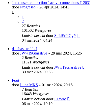
'max_user_connections' active connections [1203]
door
Progresso
» 28 apr 2024, 14:41
1
2
27
Reacties
101502
Weergaves
Laatste bericht
door
SpIdErPiGgY
04 mei 2024, 04:24
database trubbel
door
JWw19GlassEye
» 29 mar 2024, 15:26
2
Reacties
11321
Weergaves
Laatste bericht
door
JWw19GlassEye
30 mar 2024, 09:58
Fout
door
Luna MKS
» 01 mar 2024, 20:16
7
Reacties
16448
Weergaves
Laatste bericht
door
El torro
06 mar 2024, 10:19