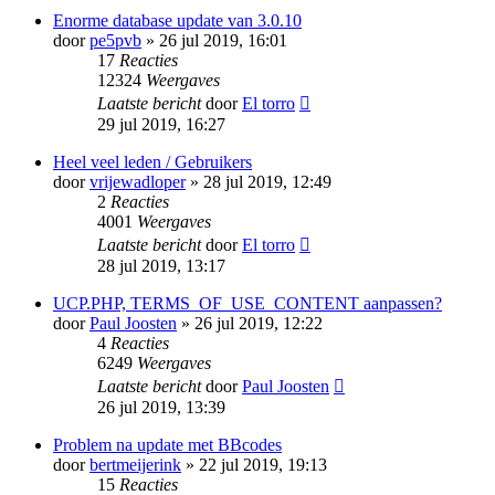
Enorme database update van 3.0.10
door
pe5pvb
» 26 jul 2019, 16:01
17
Reacties
12324
Weergaves
Laatste bericht
door
El torro
29 jul 2019, 16:27
Heel veel leden / Gebruikers
door
vrijewadloper
» 28 jul 2019, 12:49
2
Reacties
4001
Weergaves
Laatste bericht
door
El torro
28 jul 2019, 13:17
UCP.PHP, TERMS_OF_USE_CONTENT aanpassen?
door
Paul Joosten
» 26 jul 2019, 12:22
4
Reacties
6249
Weergaves
Laatste bericht
door
Paul Joosten
26 jul 2019, 13:39
Problem na update met BBcodes
door
bertmeijerink
» 22 jul 2019, 19:13
15
Reacties