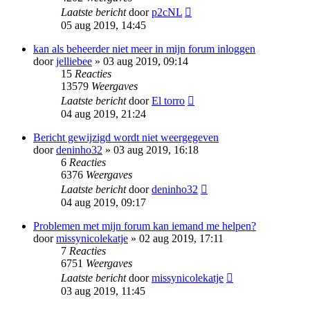
Laatste bericht
door
p2cNL
05 aug 2019, 14:45
kan als beheerder niet meer in mijn forum inloggen
door
jelliebee
» 03 aug 2019, 09:14
15
Reacties
13579
Weergaves
Laatste bericht
door
El torro
04 aug 2019, 21:24
Bericht gewijzigd wordt niet weergegeven
door
deninho32
» 03 aug 2019, 16:18
6
Reacties
6376
Weergaves
Laatste bericht
door
deninho32
04 aug 2019, 09:17
Problemen met mijn forum kan iemand me helpen?
door
missynicolekatje
» 02 aug 2019, 17:11
7
Reacties
6751
Weergaves
Laatste bericht
door
missynicolekatje
03 aug 2019, 11:45