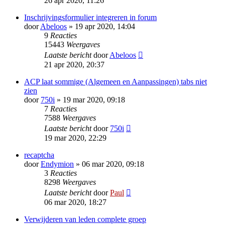
26 apr 2020, 11:26
Inschrijvingsformulier integreren in forum
door
Abeloos
» 19 apr 2020, 14:04
9
Reacties
15443
Weergaves
Laatste bericht
door
Abeloos
21 apr 2020, 20:37
ACP laat sommige (Algemeen en Aanpassingen) tabs niet
zien
door
750i
» 19 mar 2020, 09:18
7
Reacties
7588
Weergaves
Laatste bericht
door
750i
19 mar 2020, 22:29
recaptcha
door
Endymion
» 06 mar 2020, 09:18
3
Reacties
8298
Weergaves
Laatste bericht
door
Paul
06 mar 2020, 18:27
Verwijderen van leden complete groep