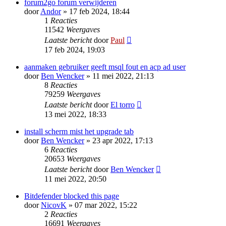
forum2go forum verwijderen
door
Andor
» 17 feb 2024, 18:44
1
Reacties
11542
Weergaves
Laatste bericht
door
Paul
17 feb 2024, 19:03
aanmaken gebruiker geeft msql fout en acp ad user
door
Ben Wencker
» 11 mei 2022, 21:13
8
Reacties
79259
Weergaves
Laatste bericht
door
El torro
13 mei 2022, 18:33
install scherm mist het upgrade tab
door
Ben Wencker
» 23 apr 2022, 17:13
6
Reacties
20653
Weergaves
Laatste bericht
door
Ben Wencker
11 mei 2022, 20:50
Bitdefender blocked this page
door
NicovK
» 07 mar 2022, 15:22
2
Reacties
16691
Weergaves