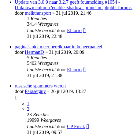
Update van 3.0.9 naar 3.2.7 geeft foutmelding #1054 -
Unknown column 'enable_shadow_prune' in 'phpbb_forums'
door
melktransport
» 31 jul 2019, 21:46
1
Reacties
3414
Weergaves
Laatste bericht
door
El torro
31 jul 2019, 22:48
pagina's niet meer bereikbaar in beheerpaneel
door
HermanD
» 31 jul 2019, 20:09
5
Reacties
5402
Weergaves
Laatste bericht
door
El torro
31 jul 2019, 21:38
russische spammers weren
door
Parasetguy
» 26 jul 2019, 13:27
1
2
23
Reacties
19999
Weergaves
Laatste bericht
door
CP Freak
31 jul 2019, 09:57