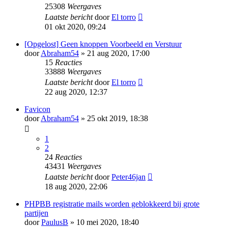
25308
Weergaves
Laatste bericht
door
El torro
01 okt 2020, 09:24
[Opgelost] Geen knoppen Voorbeeld en Verstuur
door
Abraham54
» 21 aug 2020, 17:00
15
Reacties
33888
Weergaves
Laatste bericht
door
El torro
22 aug 2020, 12:37
Favicon
door
Abraham54
» 25 okt 2019, 18:38
1
2
24
Reacties
43431
Weergaves
Laatste bericht
door
Peter46jan
18 aug 2020, 22:06
PHPBB registratie mails worden geblokkeerd bij grote
partijen
door
PaulusB
» 10 mei 2020, 18:40