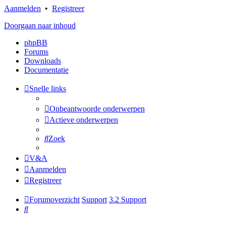
Aanmelden
•
Registreer
Doorgaan naar inhoud
phpBB
Forums
Downloads
Documentatie
Snelle links
Onbeantwoorde onderwerpen
Actieve onderwerpen
Zoek
V&A
Aanmelden
Registreer
Forumoverzicht
Support
3.2 Support
Zoek