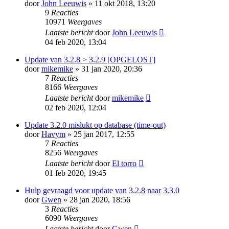
door
John Leeuwis
» 11 okt 2018, 13:20
9
Reacties
10971
Weergaves
Laatste bericht
door
John Leeuwis
04 feb 2020, 13:04
Update van 3.2.8 > 3.2.9 [OPGELOST]
door
mikemike
» 31 jan 2020, 20:36
7
Reacties
8166
Weergaves
Laatste bericht
door
mikemike
02 feb 2020, 12:04
Update 3.2.0 mislukt op database (time-out)
door
Havym
» 25 jan 2017, 12:55
7
Reacties
8256
Weergaves
Laatste bericht
door
El torro
01 feb 2020, 19:45
Hulp gevraagd voor update van 3.2.8 naar 3.3.0
door
Gwen
» 28 jan 2020, 18:56
3
Reacties
6090
Weergaves
Laatste bericht
door
Gwen