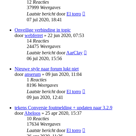
12
Reacties
37999
Weergaves
Laatste bericht
door
El torro
07 jul 2020, 18:41
Onveilige verbinding in topic
door
webferret
» 22 jun 2020, 07:53
14
Reacties
24475
Weergaves
Laatste bericht
door
AarClay
06 jul 2020, 15:56
Nieuwe style naar forum lukt niet
door
anserum
» 09 jun 2020, 11:04
1
Reacties
8196
Weergaves
Laatste bericht
door
El torro
09 jun 2020, 12:41
tekens Conversie foutmelding + updaten naar 3.2.9
door
Abeloos
» 25 apr 2020, 15:37
10
Reacties
17634
Weergaves
Laatste bericht
door
El torro