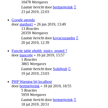
10478
Weergaves
Laatste bericht
door
bertmeijerink
23 jul 2019, 22:03
Google agenda
door
stardust1
» 26 jun 2019, 13:49
13
Reacties
20359
Weergaves
Laatste bericht
door
kovacsszandra
20 jul 2019, 12:39
Functie table phpbb_topics_posted ?
door
mascotje
» 16 jul 2019, 15:57
1
Reacties
3865
Weergaves
Laatste bericht
door
Solidjeuh
19 jul 2019, 23:03
PHP Warning bij localhost
door
bertmeijerink
» 18 jul 2019, 18:55
5
Reacties
5959
Weergaves
Laatste bericht
door
bertmeijerink
18 jul 2019, 20:51