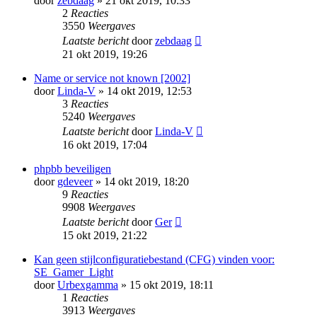
door
zebdaag
» 21 okt 2019, 10:33
2
Reacties
3550
Weergaves
Laatste bericht
door
zebdaag
21 okt 2019, 19:26
Name or service not known [2002]
door
Linda-V
» 14 okt 2019, 12:53
3
Reacties
5240
Weergaves
Laatste bericht
door
Linda-V
16 okt 2019, 17:04
phpbb beveiligen
door
gdeveer
» 14 okt 2019, 18:20
9
Reacties
9908
Weergaves
Laatste bericht
door
Ger
15 okt 2019, 21:22
Kan geen stijlconfiguratiebestand (CFG) vinden voor:
SE_Gamer_Light
door
Urbexgamma
» 15 okt 2019, 18:11
1
Reacties
3913
Weergaves