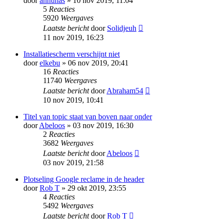
door
annunas
» 10 nov 2019, 11:04
5
Reacties
5920
Weergaves
Laatste bericht
door
Solidjeuh
11 nov 2019, 16:23
Installatiescherm verschijnt niet
door
elkebu
» 06 nov 2019, 20:41
16
Reacties
11740
Weergaves
Laatste bericht
door
Abraham54
10 nov 2019, 10:41
Titel van topic staat van boven naar onder
door
Abeloos
» 03 nov 2019, 16:30
2
Reacties
3682
Weergaves
Laatste bericht
door
Abeloos
03 nov 2019, 21:58
Plotseling Google reclame in de header
door
Rob T
» 29 okt 2019, 23:55
4
Reacties
5492
Weergaves
Laatste bericht
door
Rob T