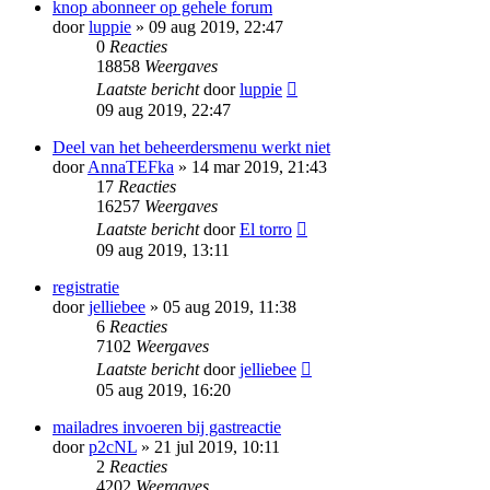
knop abonneer op gehele forum
door
luppie
» 09 aug 2019, 22:47
0
Reacties
18858
Weergaves
Laatste bericht
door
luppie
09 aug 2019, 22:47
Deel van het beheerdersmenu werkt niet
door
AnnaTEFka
» 14 mar 2019, 21:43
17
Reacties
16257
Weergaves
Laatste bericht
door
El torro
09 aug 2019, 13:11
registratie
door
jelliebee
» 05 aug 2019, 11:38
6
Reacties
7102
Weergaves
Laatste bericht
door
jelliebee
05 aug 2019, 16:20
mailadres invoeren bij gastreactie
door
p2cNL
» 21 jul 2019, 10:11
2
Reacties
4202
Weergaves