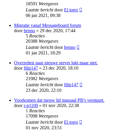
18591
Weergaves
Laatste bericht
door
El torro
06 jan 2021, 09:38
Migratie vanaf Messageboard forum
door
benno
» 29 dec 2020, 17:44
5
Reacties
20388
Weergaves
Laatste bericht
door
benno
01 jan 2021, 18:29
Overzetten naar nieuwe server lukt maar niet.
door
filip147
» 23 dec 2020, 18:10
6
Reacties
21982
Weergaves
Laatste bericht
door
filip147
23 dec 2020, 22:10
Voorkomen dat nieuw lid massaal PB's verstuurt.
door
r-p1100
» 01 nov 2020, 22:38
1
Reacties
17098
Weergaves
Laatste bericht
door
El torro
01 nov 2020, 23:51