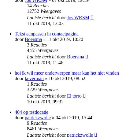
door
Jos WRSM
» 07 okt 2019, 19:19
14
Reacties
12752
Weergaves
Laatste bericht
door
Jos WRSM
11 okt 2019, 13:03
Tekst aanpassen in contactpagina
door
Boersma
» 11 okt 2019, 10:20
3
Reacties
4455
Weergaves
Laatste bericht
door
Boersma
11 okt 2019, 11:46
hoi ik wil meer onderwerpen maar kan het niet vinden
door
keverman
» 10 okt 2019, 08:52
1
Reacties
3229
Weergaves
Laatste bericht
door
El torro
10 okt 2019, 09:32
404 op testlocatie
door
patrickzwolle
» 04 okt 2019, 15:44
9
Reacties
8461
Weergaves
Laatste bericht
door
patrickzwolle