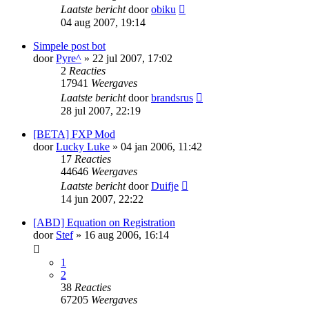
Laatste bericht
door
obiku
04 aug 2007, 19:14
Simpele post bot
door
Pyre^
» 22 jul 2007, 17:02
2
Reacties
17941
Weergaves
Laatste bericht
door
brandsrus
28 jul 2007, 22:19
[BETA] FXP Mod
door
Lucky Luke
» 04 jan 2006, 11:42
17
Reacties
44646
Weergaves
Laatste bericht
door
Duifje
14 jun 2007, 22:22
[ABD] Equation on Registration
door
Stef
» 16 aug 2006, 16:14
1
2
38
Reacties
67205
Weergaves