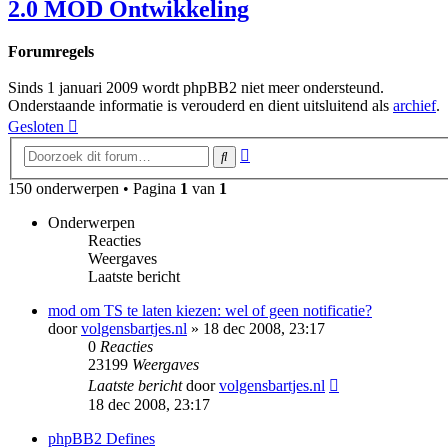
2.0 MOD Ontwikkeling
Forumregels
Sinds 1 januari 2009 wordt phpBB2 niet meer ondersteund.
Onderstaande informatie is verouderd en dient uitsluitend als
archief
.
Gesloten
Uitgebreid
Zoek
zoeken
150 onderwerpen • Pagina
1
van
1
Onderwerpen
Reacties
Weergaves
Laatste bericht
mod om TS te laten kiezen: wel of geen notificatie?
door
volgensbartjes.nl
» 18 dec 2008, 23:17
0
Reacties
23199
Weergaves
Laatste bericht
door
volgensbartjes.nl
18 dec 2008, 23:17
phpBB2 Defines