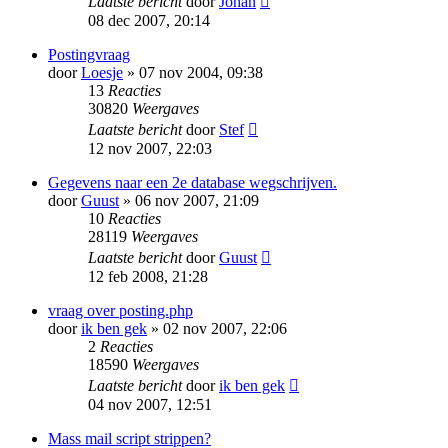
Laatste bericht
door
Johan
08 dec 2007, 20:14
Postingvraag
door
Loesje
» 07 nov 2004, 09:38
13
Reacties
30820
Weergaves
Laatste bericht
door
Stef
12 nov 2007, 22:03
Gegevens naar een 2e database wegschrijven.
door
Guust
» 06 nov 2007, 21:09
10
Reacties
28119
Weergaves
Laatste bericht
door
Guust
12 feb 2008, 21:28
vraag over posting.php
door
ik ben gek
» 02 nov 2007, 22:06
2
Reacties
18590
Weergaves
Laatste bericht
door
ik ben gek
04 nov 2007, 12:51
Mass mail script strippen?