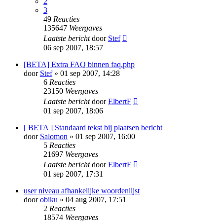
2
3
49
Reacties
135647
Weergaves
Laatste bericht
door
Stef
06 sep 2007, 18:57
[BETA] Extra FAQ binnen faq.php
door
Stef
» 01 sep 2007, 14:28
6
Reacties
23150
Weergaves
Laatste bericht
door
ElbertF
01 sep 2007, 18:06
[ BETA ] Standaard tekst bij plaatsen bericht
door
Salomon
» 01 sep 2007, 16:00
5
Reacties
21697
Weergaves
Laatste bericht
door
ElbertF
01 sep 2007, 17:31
user niveau afhankelijke woordenlijst
door
obiku
» 04 aug 2007, 17:51
2
Reacties
18574
Weergaves