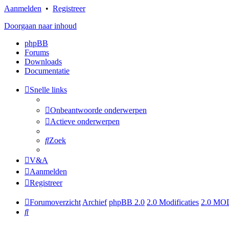
Aanmelden
•
Registreer
Doorgaan naar inhoud
phpBB
Forums
Downloads
Documentatie
Snelle links
Onbeantwoorde onderwerpen
Actieve onderwerpen
Zoek
V&A
Aanmelden
Registreer
Forumoverzicht
Archief
phpBB 2.0
2.0 Modificaties
2.0 MOD
Zoek